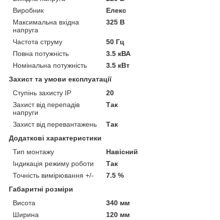
Виробник
Елекс
Максимальна вхідна
325 В
напруга
Частота струму
50 Гц
Повна потужність
3.5 кВА
Номінальна потужність
3.5 кВт
Захист та умови експлуатації
Ступінь захисту IP
20
Захист від перепадів
Так
напруги
Захист від перевантажень
Так
Додаткові характеристики
Тип монтажу
Навісний
Індикація режиму роботи
Так
Точність вимірювання +/-
7.5 %
Габаритні розміри
Висота
340 мм
Ширина
120 мм