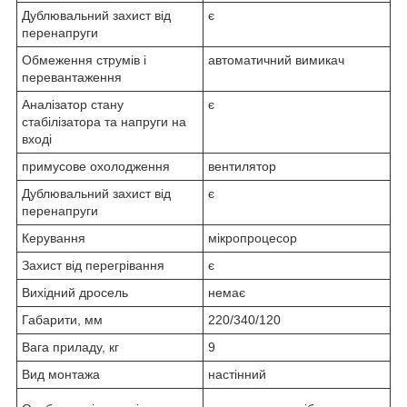
Дублювальний захист від
є
перенапруги
Обмеження струмів і
автоматичний вимикач
перевантаження
Аналізатор стану
є
стабілізатора та напруги на
вході
примусове охолодження
вентилятор
Дублювальний захист від
є
перенапруги
Керування
мікропроцесор
Захист від перегрівання
є
Вихідний дросель
немає
Габарити, мм
220/340/120
Вага приладу, кг
9
Вид монтажа
настінний