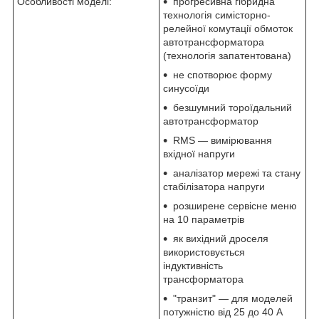
Особливості моделі:
прогресивна гібридна
технологія симісторно-
релейної комутації обмоток
автотрансформатора
(технологія запатентована)
не спотворює форму
синусоїди
безшумний тороїдальний
автотрансформатор
RMS — вимірювання
вхідної напруги
аналізатор мережі та стану
стабілізатора напруги
розширене сервісне меню
на 10 параметрів
як вихідний дроселя
використовується
індуктивність
трансформатора
"транзит" — для моделей
потужністю від 25 до 40 А