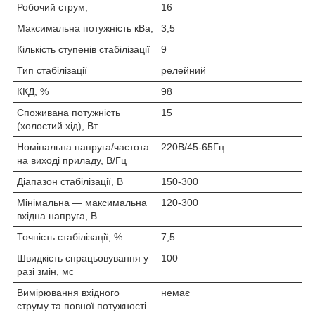
Робочий струм,
16
Максимальна потужність кВа,
3,5
Кількість ступенів стабілізації
9
Тип стабілізації
релейний
ККД, %
98
Споживана потужність
15
(холостий хід), Вт
Номінальна напруга/частота
220В/45-65Гц
на виході приладу, В/Гц
Діапазон стабілізації, В
150-300
Мінімальна — максимальна
120-300
вхідна напруга, В
Точність стабілізації, %
7,5
Швидкість спрацьовування у
100
разі змін, мс
Вимірювання вхідного
немає
струму та повної потужності