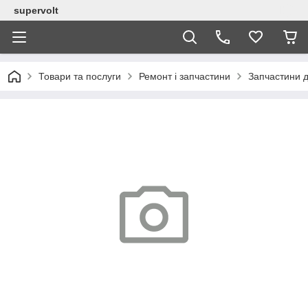
supervolt
Товари та послуги
Ремонт і запчастини
Запчастини д