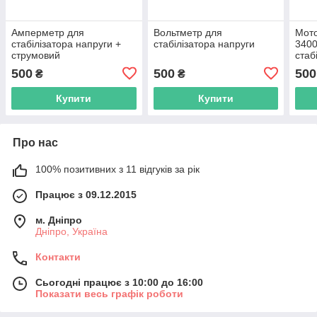
Амперметр для
Вольтметр для
Мото
стабілізатора напруги +
стабілізатора напруги
340
струмовий
стаб
трансформатор
500
500
500
₴
₴
Купити
Купити
Про нас
100% позитивних з 11 відгуків за рік
Працює з 09.12.2015
м. Дніпро
Дніпро, Україна
Контакти
Сьогодні працює з 10:00 до 16:00
Показати весь графік роботи