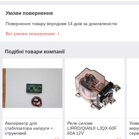
Умови повернення
Повернення товару впродовж 14 днів за домовленістю
Всі умови повернення
Подібні товари компанії
Амперметр для
Реле силове
Унів
стабілізатора напруги +
LIRRD/QIANJI LJQX-60F
керу
струмовий
60A 12V
сер
трансформатор
стаб