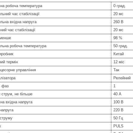
ьна робоча температура
0 град.
ьний час стабілізації
20 мс
льна вхідна напруга
260 В
ний час стабілізації
20 мс
 менше
98 %
льна робоча температура
50 град.
иробник
Китай
ний термін
12 міс
цесорне управління
Так
ілізатора
Релейний
ь фаз
1
 струм, не більше
40 А
на вхідна напруга
100 В
напруга
220 В
 струму
50 Гц
к
PULS