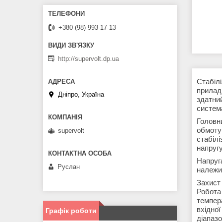
+380 (98) 993-17-13
http://supervolt.dp.ua
Стабіл
прилад
Дніпро, Україна
здатни
система
Головн
обмоту
supervolt
стабіл
напругу
Напруг
Руслан
належи
Захист
Робота
темпер
вхідно
Графік роботи
діапазо