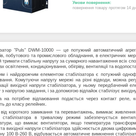
повернення товару протягом 14 д
ізатор "Puls" DWM-10000 — це потужний автоматичний агрег
ів, побутового та промислового обладнання, в електричних мер
й тримати стабільну напругу за сумарного навантаження всіх спо
х освітлення, кондиціонування, обігріву, вентиляції та водопост
им і найдорожчим елементом стабілізатора є потужний одноф
вання. Комутуючи напругу мережі на різні відводи, можна ре
ізації вихідної напруги стабілізатора, у ньому передбачений е
 з напругою завдання, і за допомогою відпайок стабілізує вихідну
а на потрібне відпаювання подається через контакт реле, к
ть до класу релейних.
 від короткого замикання та перевантажень, вимикає живлення 
 стабілізатора в тривалому режимі забезпечується венти
атури, що вмикає вентилятори, якщо температура трансформа
ї та вихідної напруги стабілізатора здійснюється двома цифрови
ну 100 В-260 В, відбувається автоматичне вимкнення стабілізато