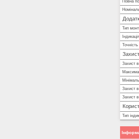
Повна по
Номіналь
Додатк
Тип мон
Індикаці
Точність
Захист
Захист в
Максима
Мінімаль
Захист в
Захист в
Корист
Тип індик
Інформа