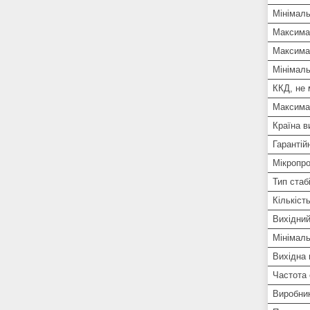
Мінімал
Максимал
Максима
Мінімаль
ККД, не
Максима
Країна в
Гарантій
Мікропро
Тип стаб
Кількіст
Вихідний
Мінімаль
Вихідна 
Частота
Виробни