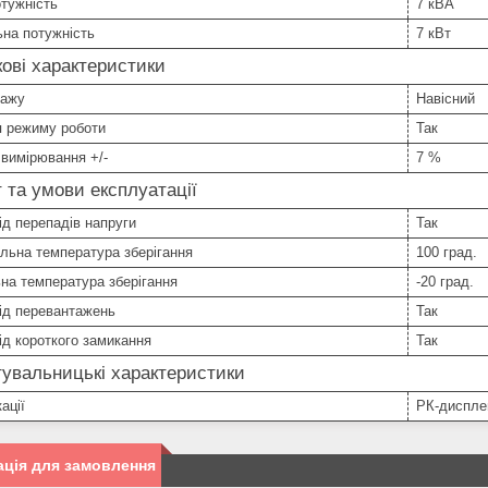
тужність
7 кВА
на потужність
7 кВт
ові характеристики
тажу
Навісний
я режиму роботи
Так
 вимірювання +/-
7 %
 та умови експлуатації
ід перепадів напруги
Так
льна температура зберігання
100 град.
на температура зберігання
-20 град.
ід перевантажень
Так
ід короткого замикання
Так
увальницькі характеристики
ації
РК-диспле
ція для замовлення