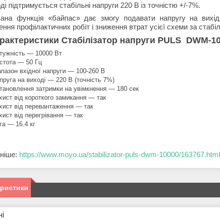
ді підтримується стабільні напруги 220 В із точністю +/-7%.
ана функція «байпас» дає змогу подавати напругу на вихід 
ння профілактичних робіт і зниження втрат усієї схеми за стабіл
рактеристики Стабілізатор напруги PULS DWM-1000
тужність — 10000 Вт
стота — 50 Гц
апазон вхідної напруги — 100-260 В
пруга на виході — 220 В (точність 7%)
тановлення затримки на увімкнення — 180 сек
хист від короткого замикання — так
хист від перевантаження — так
хист від перегрівання — так
га — 16.4 кг
ніше:
https://www.moyo.ua/stabilizator-puls-dwm-10000/163767.html
еристики
ні