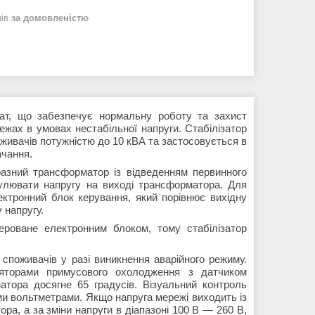
нів
за домовленістю
ат, що забезпечує нормальну роботу та захист
ежах в умовах нестабільної напруги. Стабілізатор
живачів потужністю до 10 кВА та застосовується в
ачання.
азний трансформатор із відведенням первинного
гулювати напругу на виході трансформатора. Для
лектронний блок керування, який порівнює вихідну
 напругу.
ероване електронним блоком, тому стабілізатор
споживачів у разі виникнення аварійного режиму.
ляторами примусового охолодження з датчиком
тора досягне 65 градусів. Візуальний контроль
ми вольтметрами. Якщо напруга мережі виходить із
ра, а за зміни напруги в діапазоні 100 В — 260 В,