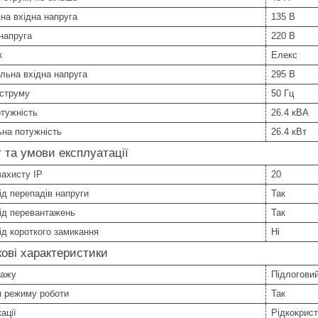
на вхідна напруга
135 В
напруга
220 В
к
Елекс
льна вхідна напруга
295 В
 струму
50 Гц
тужність
26.4 кВА
на потужність
26.4 кВт
 та умови експлуатації
захисту IP
20
ід перепадів напруги
Так
ід перевантажень
Так
ід короткого замикання
Ні
ові характеристики
тажу
Підлогови
я режиму роботи
Так
ації
Рідкокрист