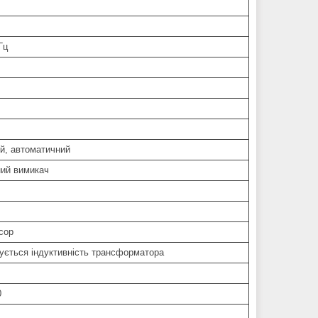
Гц
й, автоматичний
ий вимикач
сор
ується індуктивність трансформатора
0