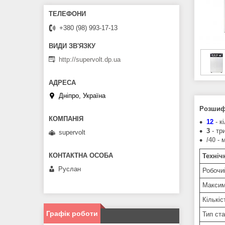
+380 (98) 993-17-13
http://supervolt.dp.ua
Дніпро, Україна
Розшиф
12
- к
3
- тр
supervolt
/40
- 
Техніч
Руслан
Робочи
Максим
Кількіс
Графік роботи
Тип ста