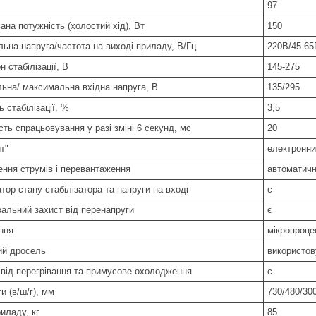
97
на потужність (холостий хід), Вт
150
льна напруга/частота на виході приладу, В/Гц
220В/45-65
н стабілізації, В
145-275
льна/ максимальна вхідна напруга, В
135/295
ь стабілізації, %
3,5
ть спрацьовування у разі зміні 6 секунд, мс
20
т"
електронни
ння струмів і перевантаження
автоматичн
тор стану стабілізатора та напруги на вході
є
альний захист від перенапруги
є
ння
мікропроце
ий дросель
використов
 від перегрівання та примусове охолодження
є
и (в/ш/г), мм
730/480/30
иладу, кг
85