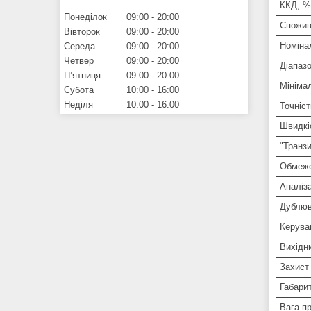
ККД, %
Понеділок
09:00
20:00
Спожива
Вівторок
09:00
20:00
Номіна
Середа
09:00
20:00
Четвер
09:00
20:00
Діапазо
Пʼятниця
09:00
20:00
Мініма
Субота
10:00
16:00
Неділя
10:00
16:00
Точніст
Швидкіс
"Транзи
Обмеже
Аналіза
Дублюв
Керува
Вихідн
Захист
Габарит
Вага пр