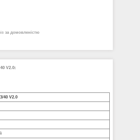
нів
за домовленістю
/
40 V2.0
:
3/40 V2.0
й