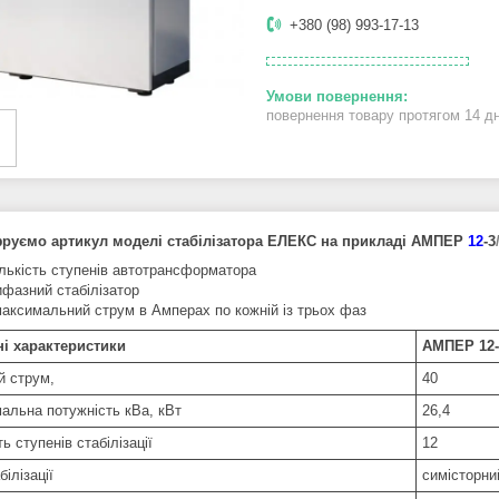
+380 (98) 993-17-13
повернення товару протягом 14 д
руємо артикул моделі стабілізатора ЕЛЕКС на прикладі АМПЕР
12
-3
ількість ступенів автотрансформатора
ифазний стабілізатор
максимальний струм в Амперах по кожній із трьох фаз
ні характеристики
АМПЕР 12-
й струм,
40
альна потужність кВа, кВт
26,4
ть ступенів стабілізації
12
білізації
симісторни