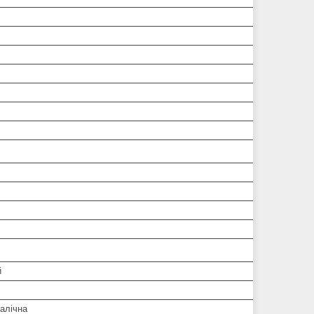
й
алічна