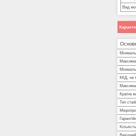
Вид мо
Характ
Основ
Мінімал
Максимал
Мінімаль
ККД, не
Максима
Країна в
Тип стаб
Мікропро
Гарантій
Кількіст
Вихідний