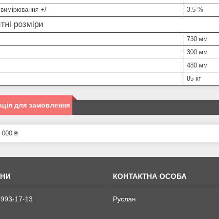
 вимірювання +/-
3.5 %
тні розміри
730 мм
300 мм
480 мм
85 кг
ція для замовлення
 000 ₴
 993-17-13
Руслан