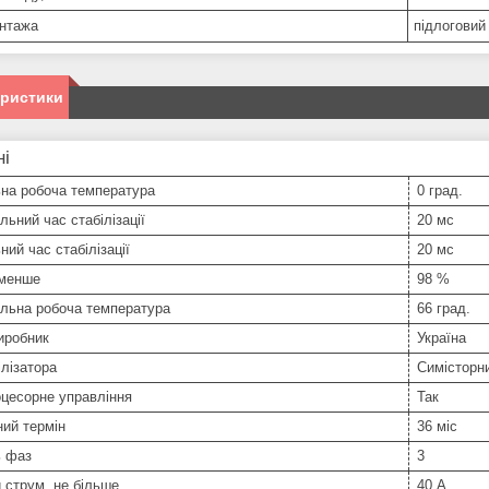
нтажа
підлоговий
еристики
ні
ьна робоча температура
0 град.
ьний час стабілізації
20 мс
ний час стабілізації
20 мс
 менше
98 %
льна робоча температура
66 град.
иробник
Україна
ілізатора
Симісторн
цесорне управління
Так
ний термін
36 міс
ь фаз
3
 струм, не більше
40 А