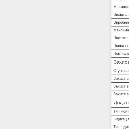
Мінімаль
Вихідна 
Виробни
Максима
Частота
Повна по
Номіналь
Захист
Ступінь 
Захист в
Захист в
Захист в
Додатк
Тип мон
Індикаці
Тип індик