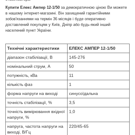
Купити Елекс Ампер 12-1/50
за демократичною ціною Ви можете
в нашому інтернет-магазині. Він захищений гарантійними
зобов'язаннями на термін 36 місяців і буде оперативно
доставлений покупцям у Київ, Дніпр або будь-який інший
населений пункт України.
Технічні характеристики
ЕЛЕКС АМПЕР 12-1/50
діапазон стабілізації, В
145-276
номінальний струм, А
50
потужність, кВа
11
кількість фаз
1
форма напруги на виході
синусоїдальна
точність стабілізації, %
3,5
точність вимірювання вхідної
1,0
напруги, %
напруга, частота напруги на
220/45-65
виході, В/Гц