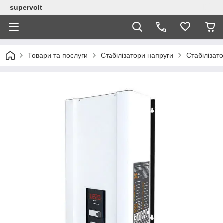
supervolt
Товари та послуги
Стабілізатори напруги
Стабілізат