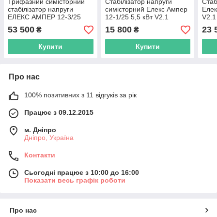
Трифазний симісторний
Стабілізатор напруги
Стаб
стабілізатор напруги
симісторний Елекс Ампер
Елек
ЕЛЕКС АМПЕР 12-3/25
12-1/25 5,5 кВт V2.1
V2.1
53 500
15 800
23 
₴
₴
Купити
Купити
Про нас
100% позитивних з 11 відгуків за рік
Працює з 09.12.2015
м. Дніпро
Дніпро, Україна
Контакти
Сьогодні працює з 10:00 до 16:00
Показати весь графік роботи
Про нас