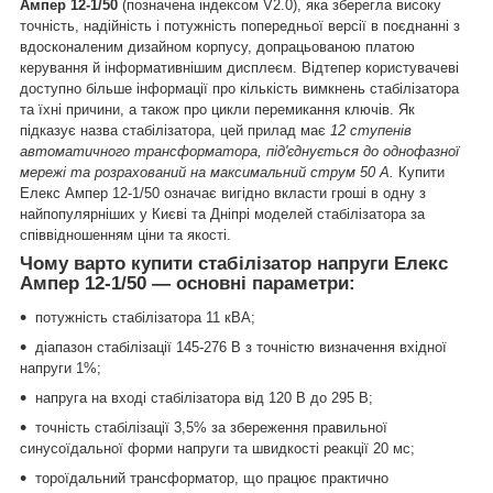
Ампер 12-1/50
(позначена індексом V2.0), яка зберегла високу
точність, надійність і потужність попередньої версії в поєднанні з
вдосконаленим дизайном корпусу, допрацьованою платою
керування й інформативнішим дисплеєм. Відтепер користувачеві
доступно більше інформації про кількість вимкнень стабілізатора
та їхні причини, а також про цикли перемикання ключів. Як
підказує назва стабілізатора, цей прилад має
12 ступенів
автоматичного трансформатора, під'єднується до однофазної
мережі та розрахований на максимальний струм 50 А.
Купити
Елекс Ампер 12-1/50 означає вигідно вкласти гроші в одну з
найпопулярніших у Києві та Дніпрі моделей стабілізатора за
співвідношенням ціни та якості.
Чому варто купити стабілізатор напруги Елекс
Ампер 12-1/50 — основні параметри:
потужність стабілізатора 11 кВА;
діапазон стабілізації 145-276 В з точністю визначення вхідної
напруги 1%;
напруга на вході стабілізатора від 120 В до 295 В;
точність стабілізації 3,5% за збереження правильної
синусоїдальної форми напруги та швидкості реакції 20 мс;
тороїдальний трансформатор, що працює практично