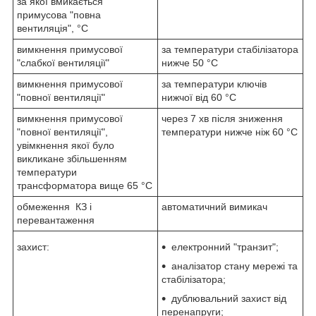
за якої вмикається
примусова "повна
вентиляція", °C
вимкнення примусової
за температури стабілізатора
"слабкої вентиляції"
нижче 50 °C
вимкнення примусової
за температури ключів
"повної вентиляції"
нижчої від 60 °C
вимкнення примусової
через 7 хв після зниження
"повної вентиляції",
температури нижче ніж 60 °C
увімкнення якої було
викликане збільшенням
температури
трансформатора вище 65 °C
обмеження КЗ і
автоматичний вимикач
перевантаження
захист:
електронний "транзит";
аналізатор стану мережі та
стабілізатора;
дублювальний захист від
перенапруги;