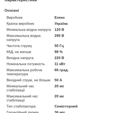
Основні
Виробник
Елекс
Країна виробник
Україна
Мінімальна вхідна напруга
120 В
Максимальна вхідна
295 В
напруга
Частота струму
50 Гц
ККД, не менше
98 %
Вихідна напруга
220 В
Номінальна потужність
11 кВт
Максимальна робоча
66 град.
температура
Вихідний струм, не більше
50 А
Мінімальний час
20 мс
стабілізації
Максимальний час
20 мс
стабілізації
Тип стабілізатора
Симісторний
Гарантійний термін
36 міс