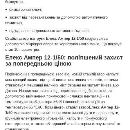
безшумно;
симісторний ключ;
захист від перевантажень за допомогою автоматичного
вимикача;
під'єднання за допомогою клемного з'єднання.
Стабілізатор напруги Елекс Ампер 12-1/50
керується за
допомогою мікропроцесора та користувацького меню, що показує
стан 10 параметрів.
Елекс Ампер 12-1/50: поліпшений захист
за попередньою ціною
Порівнюючи з попередньою версією, новий стабілізатор напруги
має кращий захист від цілої низки негативних чинників, з якими
стикаються мешканці великих міст України на кшталт Києва або
Дніпра. Наприклад,
захист від перегрівання
здійснюється за
допомогою ввімкнення примусової «слабкої вентиляції» за
температури стабілізатора 56
о
З і «повної вентиляції» за
температури 66 °C
о
С. Крім цього,
стабілізатор
Елекс Ампер 12-
1/50
має
захист від виникнення електричної дуги
и
перенапруги
,
функцію електронного
«транзита» напруги
и
примусового
охолодження
, а також обладнаний
аналізатором стану
мережі та
стабілізатора.