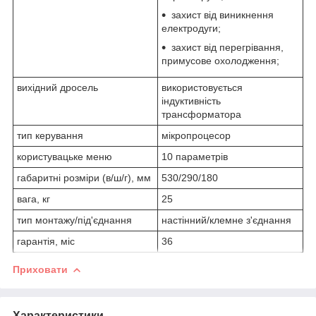
захист від виникнення
електродуги;
захист від перегрівання,
примусове охолодження;
вихідний дросель
використовується
індуктивність
трансформатора
тип керування
мікропроцесор
користувацьке меню
10 параметрів
габаритні розміри (в/ш/г), мм
530/290/180
вага, кг
25
тип монтажу/під'єднання
настінний/клемне з'єднання
гарантія, міс
36
Приховати
Характеристики