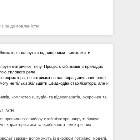
нів
за домовленістю
абілізаторів напруги з підвищеними вимогами и
пруги матричної типу. Процес стабілізації в приладах
огою силового реле.
ансформатора, не затримка на час спрацьовування реле.
могу не тільки збільшити швидкодію стабілізатора, але й
ків, комп'ютерів, аудіо- та відеоапаратів, охоронної та
ля правильного вибору стабілізатора напруги бракує
ічні характеристики та особливості електричних
вольт завжди допоможуть із вибором потрібної моделі,