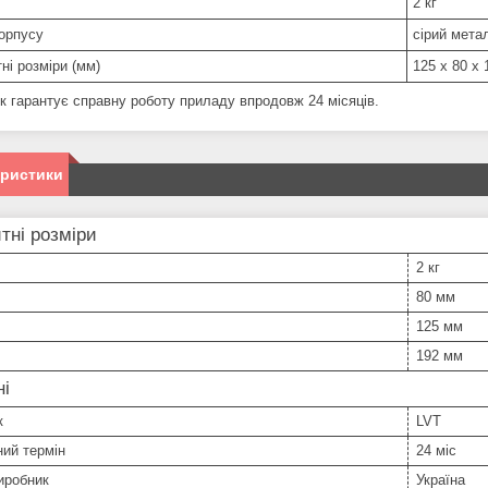
2 кг
корпусу
сірий метал
ні розміри (мм)
125 х 80 х 
к гарантує справну роботу приладу впродовж 24 місяців.
еристики
тні розміри
2 кг
80 мм
125 мм
192 мм
ні
к
LVT
ний термін
24 міс
иробник
Україна