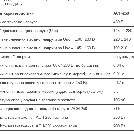
ть, порадить.
ні характеристики
АСН-250
има тривала напруга
430 В
 діапазон вхідної напруги (Uвх)
145 — 280
ьне значення вихідної напруги за Uвх = 160...280 В
220 ± 14В
ьне значення вихідної напруги за Uвх = 145...160 В
192-210
вихідної напруги
синусоїда
мкнення навантаження у разі Uвх >280 В, не більш ніж
0,04 с
мкнення за високовольтного імпульсу в мережі, не більш ніж
0,01 с
рацьовування захисту за навантаження > 250 Вт
2,67 с
мкнення після аварії в мережі (задається користувачем)
5 c
атура спрацьовування теплового захисту
105 oС
 індикації вхідного і вихідної напруги АСН-250
±1%
ість навантаження АСН-250 постійна
250 Вт
ість навантаження АСН-250 короткочасна
900 Вт