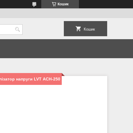
Кошик
Кошик
ізатор напруги LVT АСН-250