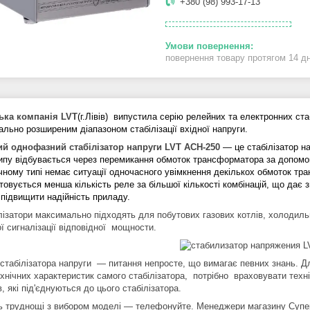
+380 (98) 993-17-13
повернення товару протягом 14 д
ька компанія LVT
(г.Лівів) випустила серію релейних та електронних ст
льно розширеним діапазоном стабілізації вхідної напруги.
й однофазний стабілізатор напруги LVT АСН-250
— це стабілізатор на
типу відбувається через перемикання обмоток трансформатора за допом
чному типі немає ситуації одночасного увімкнення декількох обмоток тр
овується менша кількість реле за більшої кількості комбінацій, що дає з
 підвищити надійність приладу.
лізатори максимально підходять для побутових газових котлів, холодильни
ї сигналізації відповідної мощности.
 стабілізатора напруги — питання непросте, що вимагає певних знань. Д
ехнічних характеристик самого стабілізатора, потрібно враховувати техн
, які під'єднуються до цього стабілізатора.
ь труднощі з вибором моделі — телефонуйте. Менеджери магазину Супер