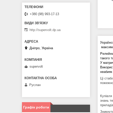
+380 (98) 993-17-13
http://supervolt.dp.ua
Українс
максима
Дніпро, Україна
Релейни
такого 
У матри
supervolt
Використ
неабияк
Ці стабі
пожежно
Руслан
Купівля
знань т
приладів
Графік роботи
Зникнут