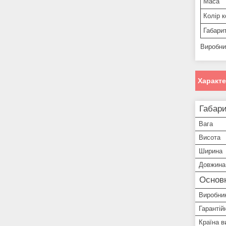
Маса
Колір 
Габарит
Виробни
Характ
Габари
Вага
Висота
Ширина
Довжина
Основ
Виробни
Гарантій
Країна в