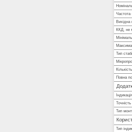
Номіналь
Частота
Вихідна 
ККД, не
Мінімаль
Максима
Тип стаб
Мікропро
Кількіст
Повна по
Додатк
Індикаці
Точність
Тип мон
Корист
Тип індик