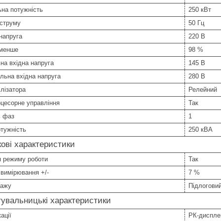
на потужність
250 кВт
 струму
50 Гц
напруга
220 В
 менше
98 %
на вхідна напруга
145 В
льна вхідна напруга
280 В
ілізатора
Релейний
цесорне управління
Так
ь фаз
1
тужність
250 кВА
ові характеристики
я режиму роботи
Так
 вимірювання +/-
7 %
тажу
Підлогови
увальницькі характеристики
ації
РК-диспле