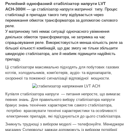
Релейний однофазний стабілізатор напруги LVT
АСН-300H
— це стабілізатор напруги матричної типу. Процес
стабілізації в приладах такого типу відбувається через
перемикання обмоток трансформатора за допомогою силового
реле.
У матричному типі немає ситуації одночасного увімкнення
декількох обмоток трансформатора, не затримка на час
спрацьовування реле. Використовується менша кількість реле за
більшої кількості комбінацій, що дає змогу не тільки збільшити
швидкодію стабілізатора, але й неабияк підвищити надійність
приладу.
Ці стабілізатори максимально підходять для побутових газових
котлів, холодильників, комп'ютерів, аудіо- та відеоапаратів,
охоронної та пожежної сигналізації відповідної мощности.
Купівля стабілізатора напруги — питання непросте, що вимагає
певних знань. Для правильного вибору стабілізатора напруги
бракує знань технічних характеристик самого стабілізатора,
потрібно враховувати технічні характеристики та особливості
електричних приладів, які під'єднуються до цього стабілізатора.
Зникнуть труднощі з вибором моделі — телефонуйте. Менеджери
магазину Супервольт завжди допоможуть із вибором потрібної