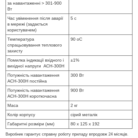
за навантаженні > 301-900
Вт
Час увімкнення після аварії
5 c
в мережі (задається
користувачем)
Температура
90 oС
спрацьовування теплового
захисту
Помилка індикації вхідного і
±1%
вихідної напруги АСН-300Н
Потужність навантаження
300 Вт
АСН-300Н постійна
Потужність навантаження
900 Вт
АСН-300Н короткочасна
Маса
2 кг
Колір корпусу
сірий металік
Габаритні розміри (мм)
80 х 125 х 192
Виробник гарантує справну роботу приладу впродовж 24 місяців.