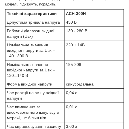
моделі, підкажуть, порадить.
Технічні характеристики
АСН-300Н
Допустима тривала напруга
430 В
Робочий діапазон вхідної
130 - 280 В
напруги (Uвх)
Номінальне значення
220 ± 14В
вихідної напруги за Uвх =
140...300 В
Номінальне значення
195-206
вихідної напруги за Uвх =
130...140 В
Форма вихідної напруги
синусоїдальна
Час реакції на зміну вхідної
0,04 с
напруги
Час вимкнення за
0,01 с
високовольтного імпульсу в
мережі, не більш ніж
Час спрацьовування захисту
3.00 з