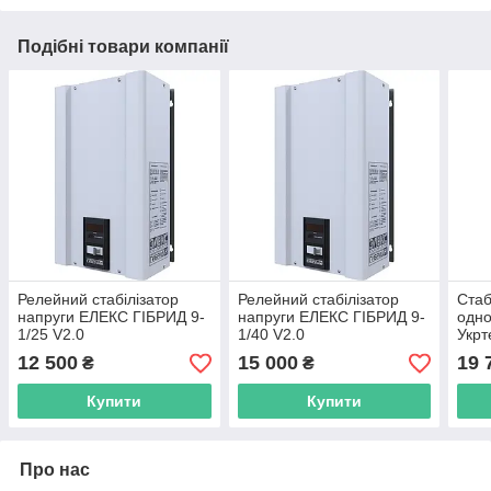
Подібні товари компанії
Релейний стабілізатор
Релейний стабілізатор
Стаб
напруги ЕЛЕКС ГІБРИД 9-
напруги ЕЛЕКС ГІБРИД 9-
одн
1/25 V2.0
1/40 V2.0
Укр
5000
12 500
15 000
19 
₴
₴
Купити
Купити
Про нас