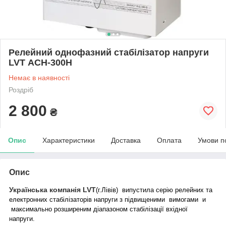
Релейний однофазний стабілізатор напруги
LVT АСН-300Н
Немає в наявності
Роздріб
2 800
₴
Опис
Характеристики
Доставка
Оплата
Умови п
Опис
Українська компанія LVT
(г.Лівів) випустила серію релейних та
електронних стабілізаторів напруги з підвищеними вимогами и
максимально розширеним діапазоном стабілізації вхідної
напруги.