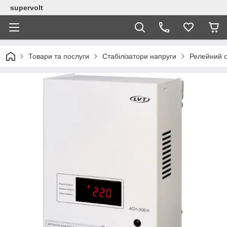
supervolt
Товари та послуги
Стабілізатори напруги
Релейний о