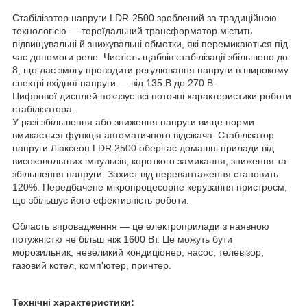
Стабілізатор напруги LDR-2500 зроблений за традиційною
технологією — тороїдальний трансформатор містить
підвищувальні й знижувальні обмотки, які перемикаються під
час допомоги реле. Чистість щаблів стабілізації збільшено до
8, що дає змогу проводити регулювання напруги в широкому
спектрі вхідної напруги — від 135 В до 270 В.
Цифрової дисплей показує всі поточні характеристики роботи
стабілізатора.
У разі збільшення або зниження напруги вище норми
вмикається функція автоматичного відсікача. Стабілізатор
напруги Люксеон LDR 2500 оберігає домашні прилади від
високовольтних імпульсів, короткого замикання, зниження та
збільшення напруги. Захист від перевантаження становить
120%. Передбачене мікропроцесорне керування пристроєм,
що збільшує його ефективність роботи.
Область впровадження — це електроприлади з наявною
потужністю не більш ніж 1600 Вт. Це можуть бути
морозильник, невеликий кондиціонер, насос, телевізор,
газовий котел, комп'ютер, принтер.
Технічні характеристики: