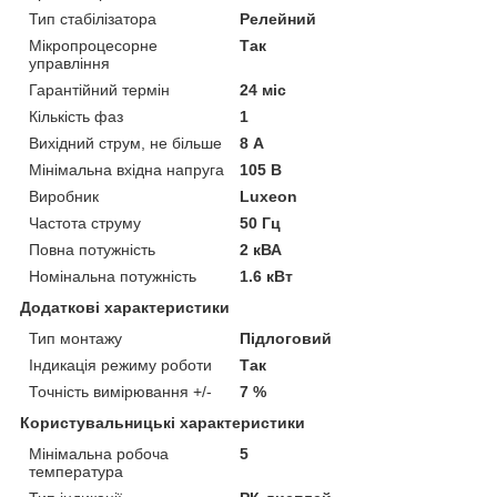
Тип стабілізатора
Релейний
Мікропроцесорне
Так
управління
Гарантійний термін
24 міс
Кількість фаз
1
Вихідний струм, не більше
8 А
Мінімальна вхідна напруга
105 В
Виробник
Luxeon
Частота струму
50 Гц
Повна потужність
2 кВА
Номінальна потужність
1.6 кВт
Додаткові характеристики
Тип монтажу
Підлоговий
Індикація режиму роботи
Так
Точність вимірювання +/-
7 %
Користувальницькі характеристики
Мінімальна робоча
5
температура