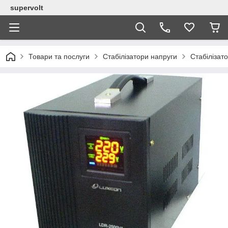
supervolt
Товари та послуги
Стабілізатори напруги
Стабілізат