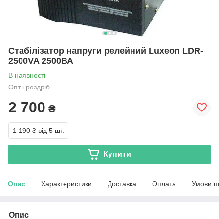
Стабілізатор напруги релейний Luxeon LDR-
2500VA 2500ВА
В наявності
Опт і роздріб
2 700
₴
1 190 ₴
від 5 шт.
Купити
Опис
Характеристики
Доставка
Оплата
Умови п
Опис