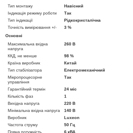
Тип монтажу
Навісний
Індикація режиму роботи
Так
Тип індикації
Рідкокристалічна
Точність вимірювання +/-
3 %
Основні
Максимальна вхідна
260 В
напруга
ККД, не менше
98 %
Країна виробник
Китай
Тип стабілізатора
Електромеханічний
Мікропроцесорне
Так
управління
Гарантійний термін
24 міс
Кількість фаз
1
Вихідна напруга
220 В
Мінімальна вхідна напруга
140 В
Виробник
Luxeon
Частота струму
50 Гц
Повна потужність
6 кВА