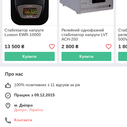
Стабілізатор напруги
Релейний однофазний
Стаб
Luxeon EWR-10000
стабілізатор напруги LVT
реле
АСН-250
500V
13 500
2 800
1 8
₴
₴
Купити
Купити
Про нас
100% позитивних з 11 відгуків за рік
Працює з 09.12.2015
м. Дніпро
Дніпро, Україна
Контакти