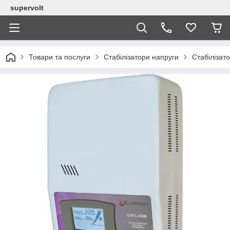
supervolt
Товари та послуги
Стабілізатори напруги
Стабіліза