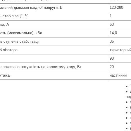
альний діапазон вхідної напруги, В
120-280
ь стабілізації, %
1
ка, А
63
ість (максимальна), кВа
14,0
ть ступенів стабілізації
36
білізатора
тиристорни
98
 споживана потужність на холостому ходу, Вт
20
нтажа
настінний
пе