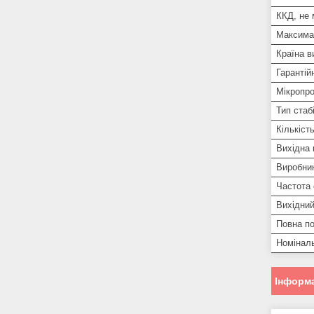
ККД, не
Максима
Країна в
Гарантій
Мікропро
Тип стаб
Кількіст
Вихідна 
Виробни
Частота
Вихідний
Повна по
Номіналь
Інформа