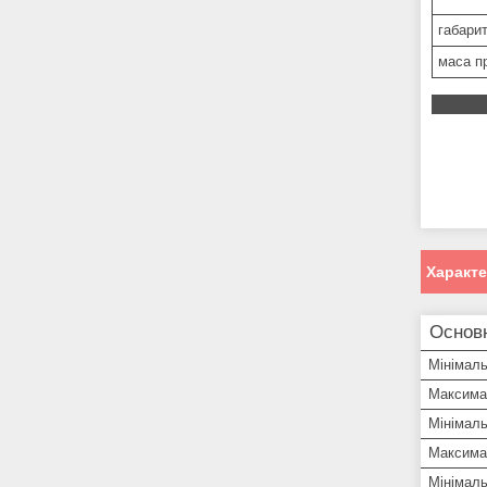
габарит
маса п
Характ
Основ
Мінімал
Максимал
Мінімаль
Максима
Мінімаль