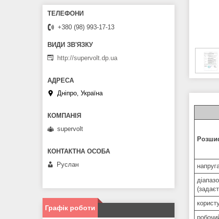
+380 (98) 993-17-13
http://supervolt.dp.ua
Дніпро, Україна
supervolt
Розшиф
Руслан
напруга
діапаз
(задає
корист
Графік роботи
робочий