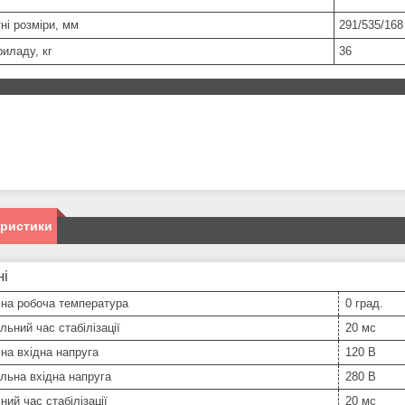
ні розміри, мм
291/535/168
риладу, кг
36
еристики
ні
ьна робоча температура
0 град.
ьний час стабілізації
20 мс
на вхідна напруга
120 В
льна вхідна напруга
280 В
ний час стабілізації
20 мс