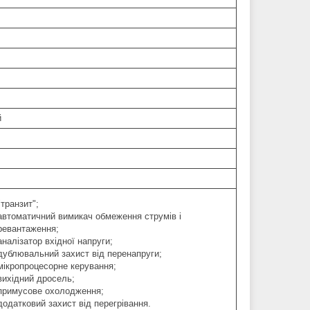
й
"транзит";
автоматичний вимикач обмеження струмів і
ревантаження;
аналізатор вхідної напруги;
дублювальний захист від перенапруги;
мікропроцесорне керування;
вихідний дросель;
примусове охолодження;
додатковий захист від перегрівання.