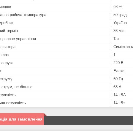
 менше
98 %
льна робоча температура
50 град.
иробник
Україна
ний термін
36 міс
цесорне управління
Так
ілізатора
Симісторн
ь фаз
1
напруга
220 В
к
Елекс
 струму
50 Гц
 струм, не більше
63 А
тужність
14 кВА
на потужність
14 кВт
ція для замовлення