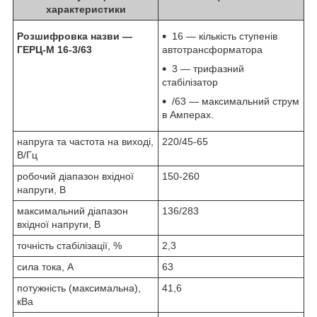
характеристики
Розшифровка назви —
16 — кількість ступенів
ГЕРЦ-М 16-3/63
автотрансформатора
3 — трифазний
стабілізатор
/63 — максимальний струм
в Амперах.
напруга та частота на виході,
220/45-65
В/Гц
робочий діапазон вхідної
150-260
напруги, В
максимальний діапазон
136/283
вхідної напруги, В
точність стабілізації, %
2,3
сила тока, А
63
потужність (максимальна),
41,6
кВа