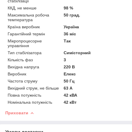
стабілізації
ККД, не менше
98 %
Максимальна робоча
50 град.
температура
Країна виробник
Україна
Гарантійний термін
36 міс
Мікропроцесорне
Так
управління
Тип стабілізатора
Симісторний
Кількість фаз
3
Вихідна напруга
220 В
Виробник
Елекс
Частота струму
50 Гц
Вихідний струм, не більше
63 А
Повна потужність
42 кВА
Номінальна потужність
42 кВт
Приховати