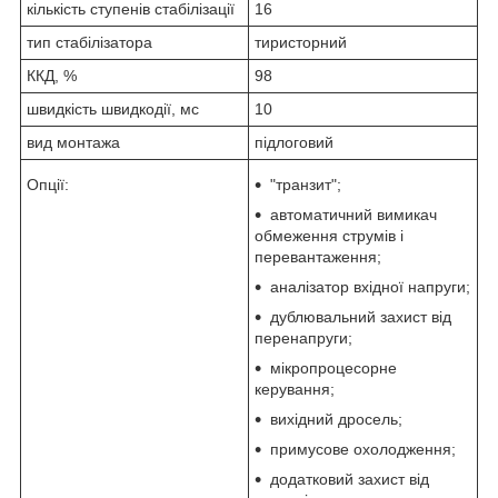
кількість ступенів стабілізації
16
тип стабілізатора
тиристорний
ККД, %
98
швидкість швидкодії, мс
10
вид монтажа
підлоговий
Опції:
"транзит";
автоматичний вимикач
обмеження струмів і
перевантаження;
аналізатор вхідної напруги;
дублювальний захист від
перенапруги;
мікропроцесорне
керування;
вихідний дросель;
примусове охолодження;
додатковий захист від