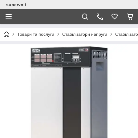
supervolt
Товари та послуги
Стабілізатори напруги
Стабілізат