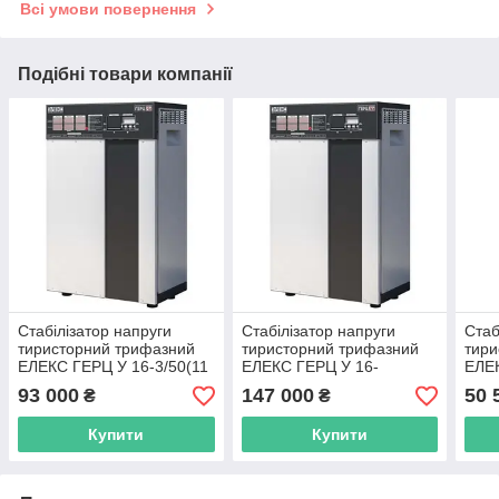
Всі умови повернення
Подібні товари компанії
Стабілізатор напруги
Стабілізатор напруги
Стаб
тиристорний трифазний
тиристорний трифазний
тири
ЕЛЕКС ГЕРЦ У 16-3/50(11
ЕЛЕКС ГЕРЦ У 16-
ЕЛЕК
кВт)
3/80(17,6 кВт)
1/10
93 000
147 000
50 
₴
₴
Купити
Купити