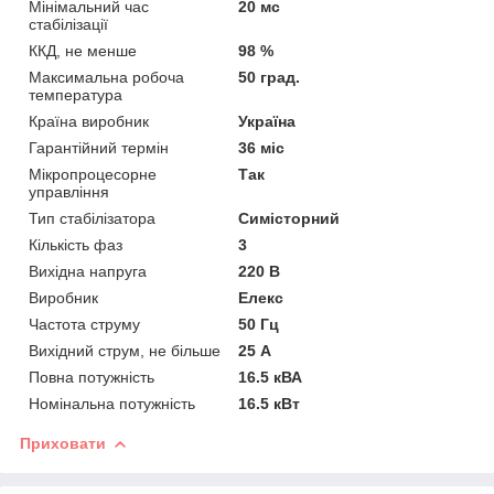
Мінімальний час
20 мс
стабілізації
ККД, не менше
98 %
Максимальна робоча
50 град.
температура
Країна виробник
Україна
Гарантійний термін
36 міс
Мікропроцесорне
Так
управління
Тип стабілізатора
Симісторний
Кількість фаз
3
Вихідна напруга
220 В
Виробник
Елекс
Частота струму
50 Гц
Вихідний струм, не більше
25 А
Повна потужність
16.5 кВА
Номінальна потужність
16.5 кВт
Приховати