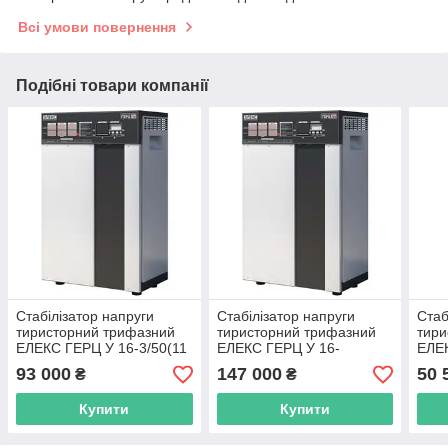
Всі умови повернення
Подібні товари компанії
Стабілізатор напруги
Стабілізатор напруги
Стаб
тиристорний трифазний
тиристорний трифазний
тири
ЕЛЕКС ГЕРЦ У 16-3/50(11
ЕЛЕКС ГЕРЦ У 16-
ЕЛЕК
кВт)
3/80(17,6 кВт)
1/10
93 000
147 000
50 
₴
₴
Купити
Купити