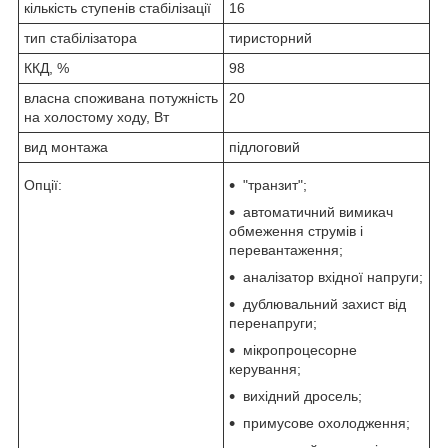
кількість ступенів стабілізації
16
тип стабілізатора
тиристорний
ККД, %
98
власна споживана потужність
20
на холостому ходу, Вт
вид монтажа
підлоговий
Опції:
"транзит";
автоматичний вимикач
обмеження струмів і
перевантаження;
аналізатор вхідної напруги;
дублювальний захист від
перенапруги;
мікропроцесорне
керування;
вихідний дросель;
примусове охолодження;