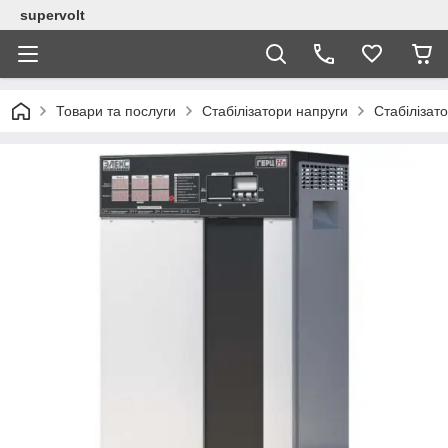
supervolt
Товари та послуги
Стабілізатори напруги
Стабілізат