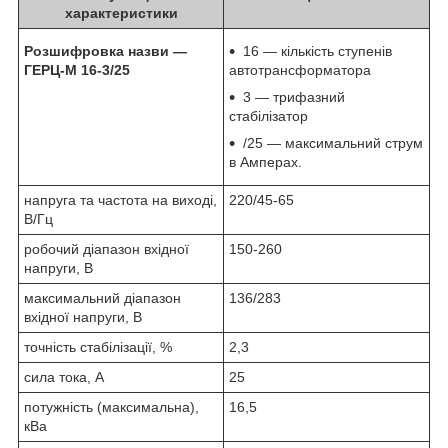
характеристики
Розшифровка назви —
16 — кількість ступенів
ГЕРЦ-М 16-3/25
автотрансформатора
3 — трифазний
стабілізатор
/25 — максимальний струм
в Амперах.
напруга та частота на виході,
220/45-65
В/Гц
робочий діапазон вхідної
150-260
напруги, В
максимальний діапазон
136/283
вхідної напруги, В
точність стабілізації, %
2,3
сила тока, А
25
потужність (максимальна),
16,5
кВа