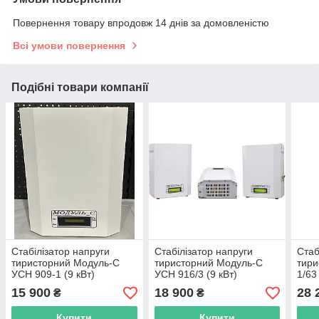
Повернення товару впродовж 14 днів за домовленістю
Всі умови повернення
Подібні товари компанії
Стабілізатор напруги
Стабілізатор напруги
Стаб
тиристорний Модуль-С
тиристорний Модуль-С
тири
УСН 909-1 (9 кВт)
УСН 916/3 (9 кВт)
1/63
15 900
18 900
28 
₴
₴
Купити
Купити