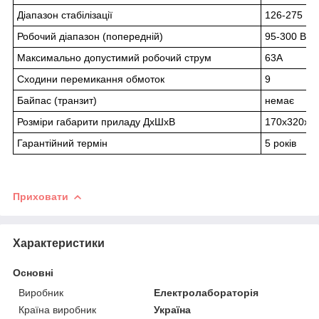
Діапазон стабілізації
126-275 В
Робочий діапазон (попередній)
95-300 В
Максимально допустимий робочий струм
63А
Сходини перемикання обмоток
9
Байпас (транзит)
немає
Розміри габарити приладу ДхШхВ
170х320х4
Гарантійний термін
5 років
Приховати
Характеристики
Основні
Виробник
Електролабораторія
Країна виробник
Україна