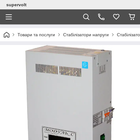
supervolt
Товари та послуги
Стабілізатори напруги
Стабілізат