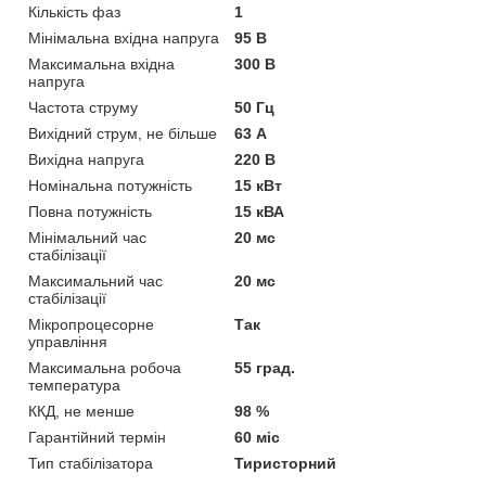
Кількість фаз
1
Мінімальна вхідна напруга
95 В
Максимальна вхідна
300 В
напруга
Частота струму
50 Гц
Вихідний струм, не більше
63 А
Вихідна напруга
220 В
Номінальна потужність
15 кВт
Повна потужність
15 кВА
Мінімальний час
20 мс
стабілізації
Максимальний час
20 мс
стабілізації
Мікропроцесорне
Так
управління
Максимальна робоча
55 град.
температура
ККД, не менше
98 %
Гарантійний термін
60 міс
Тип стабілізатора
Тиристорний