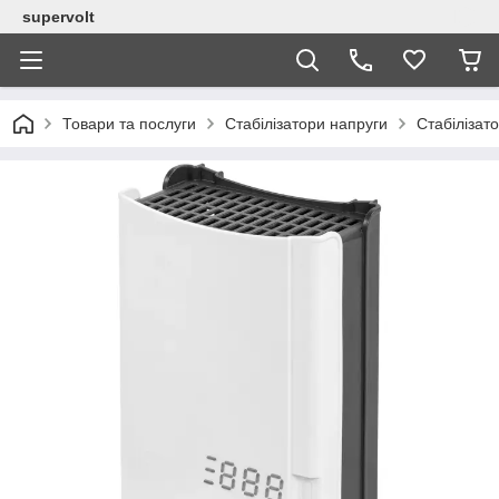
supervolt
Товари та послуги
Стабілізатори напруги
Стабілізат