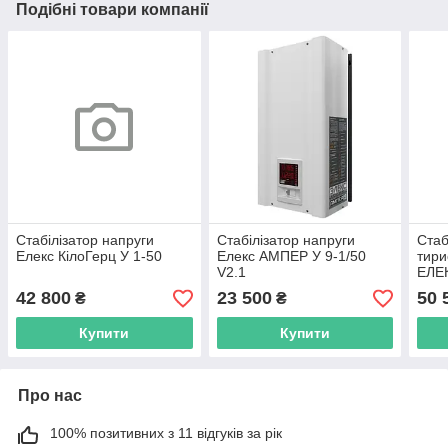
Подібні товари компанії
Стабілізатор напруги
Стабілізатор напруги
Стаб
Елекс КілоГерц У 1-50
Елекс АМПЕР У 9-1/50
тири
V2.1
ЕЛЕК
1/10
42 800
23 500
50 
₴
₴
Купити
Купити
Про нас
100% позитивних з 11 відгуків за рік