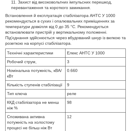
Захист від високовольтних імпульсних перешкод,
перевантаження та короткого замикання.
Встановлення й експлуатація стабілізатора АНТС У 1000
рекомендується в сухих і опалювальних приміщеннях за
температури довкілля від 0 до 35 °C. Рекомендується
встановлювати пристрій у вертикальному положенні.
Під'єднання здійснюється через вбудований шнур із вилкою та
розеткою на корпусі стабілізатора.
Технічні характеристики
Елекс АНТС У 1000
Робочий струм,
3
Номінальна потужність, кВА/
0.660
кВт
Кількість ступенів стабілізації
9
Тип ключа
реле
ККД стабілізатора не менш
98
ніж %
Споживана активна
12
потужність на холостому
процесі не більш ніж Вт