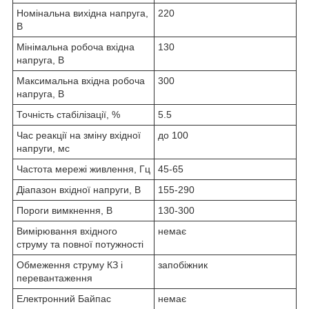
Номінальна вихідна напруга,
220
В
Мінімальна робоча вхідна
130
напруга, В
Максимальна вхідна робоча
300
напруга, В
Точність стабілізації, %
5.5
Час реакції на зміну вхідної
до 100
напруги, мс
Частота мережі живлення, Гц
45-65
Діапазон вхідної напруги, В
155-290
Пороги вимкнення, В
130-300
Вимірювання вхідного
немає
струму та повної потужності
Обмеження струму КЗ і
запобіжник
перевантаження
Електронний Байпас
немає