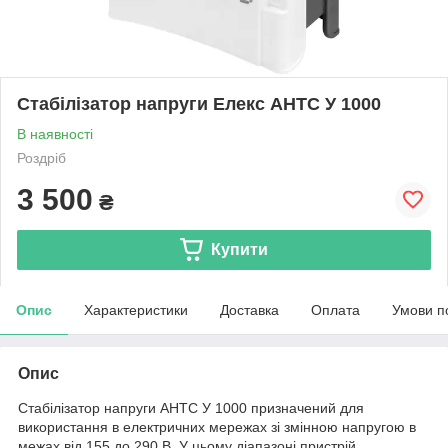
Стабілізатор напруги Елекс АНТС У 1000
В наявності
Роздріб
3 500
₴
Купити
Опис
Характеристики
Доставка
Оплата
Умови п
Опис
Стабілізатор напруги АНТС У 1000 призначений для
використання в електричних мережах зі змінною напругою в
межах від 155 до 290 В. У цьому діапазоні пристрій