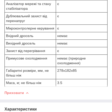
Аналізатор мережі та стану
є
стабілізатора
Дублювальний захист від
є
перенапруг
Мікроконтролерне керування
є
Вхідний дросель
немає
Вихідний дросель
немає
Захист від перегрівання
є
Примусове охолодження
немає (природне
охолодження)
Габаритні розміри, мм, не
278х182х85
більш ніж
Маса, кг, не більш ніж
3.5
Приховати
Характеристики