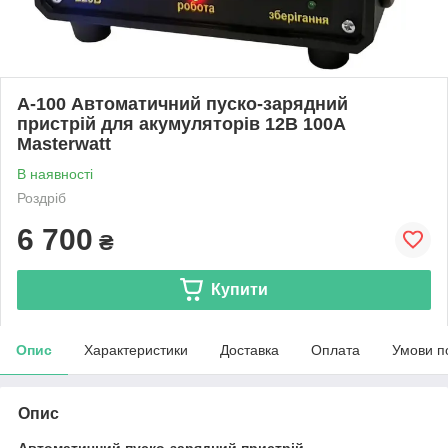
А-100 Автоматичний пуско-зарядний
пристрій для акумуляторів 12В 100А
Masterwatt
В наявності
Роздріб
6 700
₴
Купити
Опис
Характеристики
Доставка
Оплата
Умови п
Опис
Автоматичний пуско-зарядний пристрій