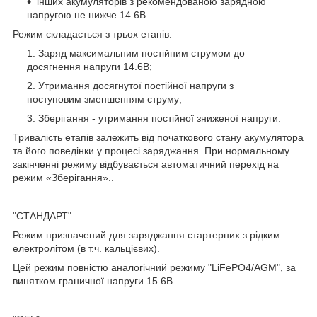
інших акумуляторів з рекомендованою зарядною
напругою не нижче 14.6В.
Режим складається з трьох етапів:
Заряд максимальним постійним струмом до
досягнення напруги 14.6В;
Утримання досягнутої постійної напруги з
поступовим зменшенням струму;
Зберігання - утримання постійної зниженої напруги.
Тривалість етапів залежить від початкового стану акумулятора
та його поведінки у процесі заряджання. При нормальному
закінченні режиму відбувається автоматичний перехід на
режим «Зберігання»..
"СТАНДАРТ"
Режим призначений для заряджання стартерних з рідким
електролітом (в т.ч. кальцієвих).
Цей режим повністю аналогічний режиму "LiFePO4/AGM", за
винятком граничної напруги 15.6В.