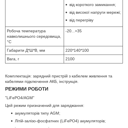
від короткого замикання;
від високої напруги мережі;
від перегріву
Робоча температура
-20...+35
навколишнього середовища,
°С
Габарити Д*Ш*В, мм
220*140*100
Вага, г
2100
Комплектація: зарядний пристрій з кабелем живлення та
кабелями підключення АКБ, інструкція.
РЕЖИМИ РОБОТИ
"LiFePO4/AGM"
Цей режим призначений для заряджання:
акумуляторів типу AGM;
Літій-залізо-фосфатних (LiFePO4) акумуляторів;