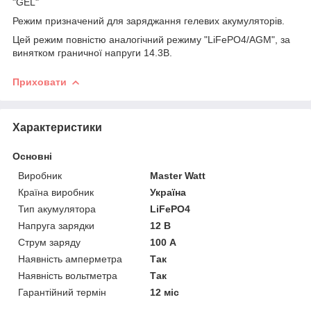
"GEL"
Режим призначений для заряджання гелевих акумуляторів.
Цей режим повністю аналогічний режиму "LiFePO4/AGM", за
винятком граничної напруги 14.3В.
Приховати
Характеристики
Основні
Виробник
Master Watt
Країна виробник
Україна
Тип акумулятора
LiFePO4
Напруга зарядки
12 В
Струм заряду
100 А
Наявність амперметра
Так
Наявність вольтметра
Так
Гарантійний термін
12 міс