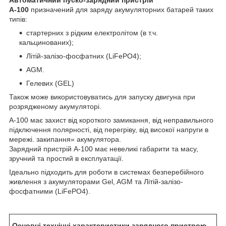
А-100
призначений для заряду акумуляторних батарей таких
типів:
стартерних з рідким електролітом (в т.ч.
кальцинованих);
Літій-залізо-фосфатних (LiFePO4);
AGM.
Гелевих (GEL)
Також може використовуватись для запуску двигуна при
розрядженому акумуляторі.
A-100 має захист від короткого замикання, від неправильного
підключення полярності, від перегріву, від високої напруги в
мережі. закипання» акумулятора.
Зарядний пристрій А-100 має невеликі габарити та масу,
зручний та простий в експлуатації.
Ідеально підходить для роботи в системах безперебійного
живлення з акумуляторами Gel, AGM та Літій-залізо-
фосфатними (LiFePO4).
Основні технічні характеристики зарядного пристрою