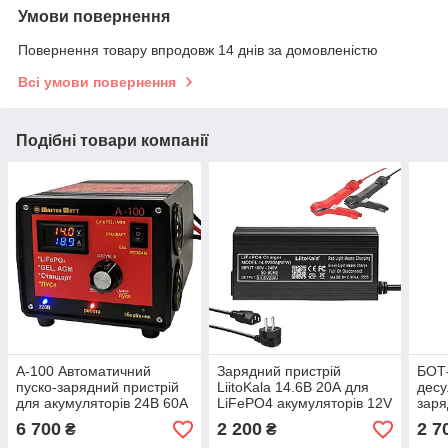
Умови повернення
Повернення товару впродовж 14 днів за домовленістю
Всі умови повернення
Подібні товари компанії
А-100 Автоматичний
Зарядний пристрій
БОТ
пуско-зарядний пристрій
LiitoKala 14.6В 20А для
дес
для акумуляторів 24В 60А
LiFePO4 акумуляторів 12V
заря
Masterwatt
Mast
6 700
2 200
2 7
₴
₴