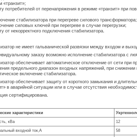
м «транзит»;
ту потребителей от перенапряжения в режиме «транзит» при п
ючение стабилизатора при перегреве силового трансформатора;
ючение силовых ключей при перегреве в случае перегрузки;
ту от некорректного подключения стабилизатора.
изатор не имеет гальванической развязки между входом и выхо
ивидуальному заказу возможно исполнение стабилизатора с лю
изатор обеспечивает автоматическое отключение от сети при п
ения предельного диапазон входных напряжений, при снижении 
тическое включение стабилизатора.
изатор обеспечивает защиту от короткого замыкания и длительн
ит» в аварийной ситуации или в случае отсутствия необходимос
ция сертифицирована.
еские характеристики
Укртехнол
ть, кВа
12
альный входной ток,А
58