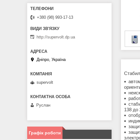
+380 (98) 993-17-13
http://supervolt.dp.ua
Дніпро, Україна
Стабил
авто
supervolt
ориент
неис
работ
стаб
Руслан
138 до
отоб
инди
защит
защи
Графік роботи
электр