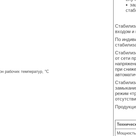
за
стаб
Стабилиза
входом и
По индив
стабилиз
Стабилиз
от сети п
напряжен
при сниже
он рабочих температур, °C
автомати
Стабилиза
замыкания
режим «тр
отсутстви
Продукци
Техничес
Мощность