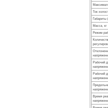
Максималь
Ток холос
Габариты 
Масса, кг
Режим ра
Количеств
регулиров
Отклонени
напряжен
Рабочий д
напряжени
Рабочий 
напряжен
Предельн
напряжен
Время реа
напряжени
Время реа