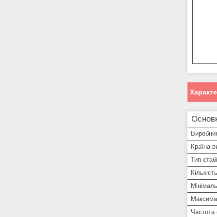
Характ
Основ
Виробни
Країна в
Тип стаб
Кількіст
Мінімаль
Максима
Частота