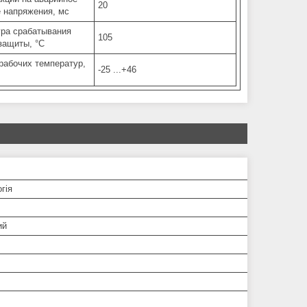
20
 напряжения, мс
ра срабатывания
105
защиты, °C
рабочих температур,
-25 ...+46
гія
ий