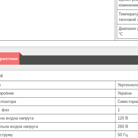
изменение
Температу
тепловой 
Диапазон 
°C
еристики
ні
к
Укртехноло
иробник
Україна
ілізатора
Симісторн
ь фаз
1
на вхідна напруга
120 В
льна вхідна напруга
260 В
 струму
50 Гц