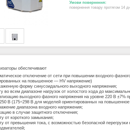
повернення товару протягом 14 д
изаторы обеспечивают
матическое отключение от сети при повышении входного фазног
ированных на повышенное — HV напряжение)
каженную форму синусоидального выходного напряжения;
у во всем диапазоне нагрузок от холостого хода до максимальн
илизацию выходного фазного напряжения на уровне 220 В ±7% п
 250 В (175÷298 В для моделей ориентированных на повышенное 
ражение диапазона входного напряжения;
кацию в случае защитного отключения;
у от короткого замыкания;
ту от превышения тока, с возможностью безопасной перегрузки 
одвигателей;