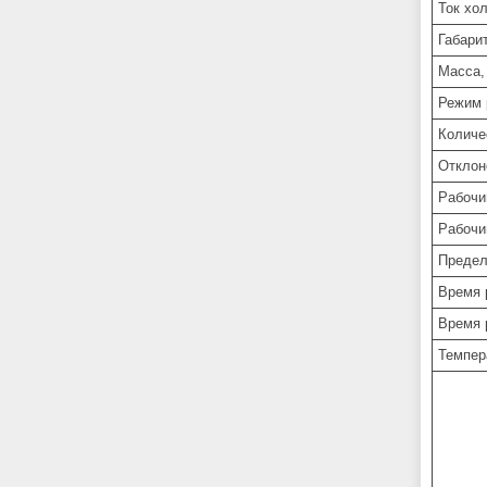
Ток хол
Габари
Масса,
Режим 
Количе
Отклон
Рабочи
Рабочи
Предел
Время 
Время 
Темпер