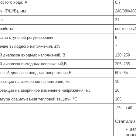
остого хода, А
0,7
ты (Г/Ш/В), мм
240/380/46
 кг
31
работы
постоянны
ство ступеней регулирования
9
ение выходного напряжения, ±%
7
й диапазон входных напряжений, В
120÷259
й диапазон выходных напряжений,В
205÷235
ьный диапазон входных напряжения,В
60÷265
реакции на изменение напряжения, мс
10
реакции на аварийное изменение напряжения, мс
20
атура срабатывания тепловой защиты, °C
105
-25 ...+46
Стабилиз
ав
повы