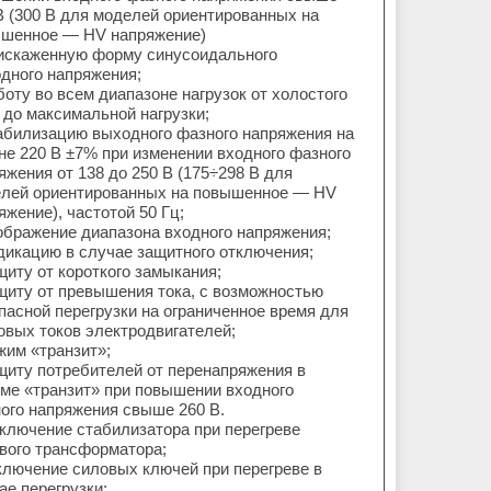
В (300 В для моделей ориентированных на
шенное — HV напряжение)
искаженную форму синусоидального
дного напряжения;
боту во всем диапазоне нагрузок от холостого
 до максимальной нагрузки;
абилизацию выходного фазного напряжения на
не 220 В ±7% при изменении входного фазного
яжения от 138 до 250 В (175÷298 В для
лей ориентированных на повышенное — HV
яжение), частотой 50 Гц;
ображение диапазона входного напряжения;
дикацию в случае защитного отключения;
щиту от короткого замыкания;
щиту от превышения тока, с возможностью
пасной перегрузки на ограниченное время для
овых токов электродвигателей;
жим «транзит»;
щиту потребителей от перенапряжения в
ме «транзит» при повышении входного
ого напряжения свыше 260 В.
ключение стабилизатора при перегреве
вого трансформатора;
ключение силовых ключей при перегреве в
ае перегрузки;