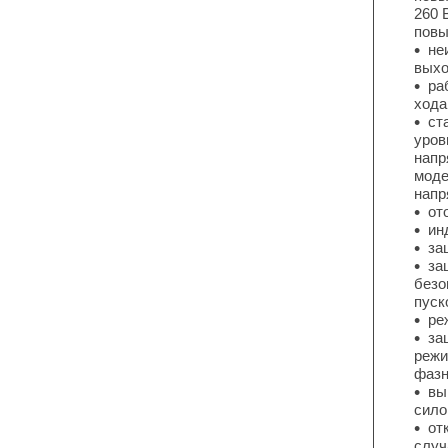
260 
повы
не
выхо
ра
хода
ст
уров
напр
моде
напр
от
ин
за
за
безо
пуск
ре
за
режи
фазн
вы
сило
от
случ