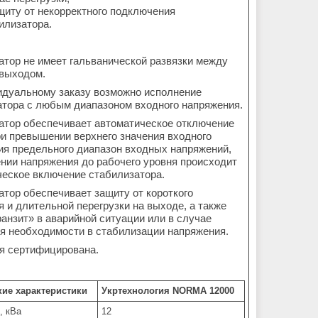
щиту от некорректного подключения
илизатора.
тор не имеет гальванической развязки между
 выходом.
идуальному заказу возможно исполнение
атора с любым диапазоном входного напряжения.
атор обеспечивает автоматическое отключение
ри превышении верхнего значения входного
ия предельного диапазон входных напряжений,
нии напряжения до рабочего уровня происходит
ческое включение стабилизатора.
тор обеспечивает защиту от короткого
 и длительной перегрузки на выходе, а также
анзит» в аварийной ситуации или в случае
я необходимости в стабилизации напряжения.
я сертифицирована.
кие характеристики
Укртехнология NORMA 12000
, кВа
12