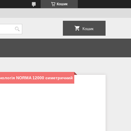
Кошик
Кошик
хнологія NORMA 12000 симетричний