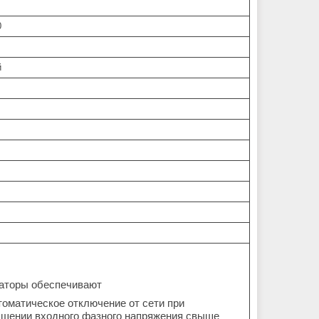
0
й
аторы обеспечивают
томатическое отключение от сети при
шении входного фазного напряжения свыше