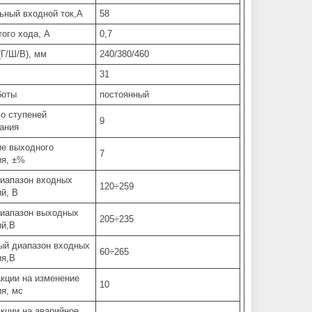
ный входной ток,А
58
того хода, А
0,7
(Г/Ш/В), мм
240/380/460
31
боты
постоянный
о ступеней
9
ания
е выходного
7
ия, ±%
иапазон входных
120÷259
й, В
диапазон выходных
205÷235
ий,В
ый диапазон входных
60÷265
ия,В
кции на изменение
10
я, мс
кции на аварийное