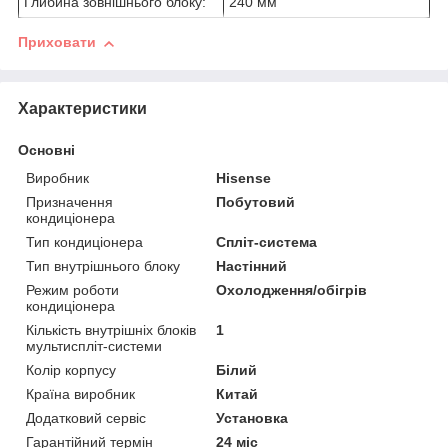
Глибина зовнішнього блоку:
240 мм
Приховати
Характеристики
Основні
Виробник
Hisense
Призначення
Побутовий
кондиціонера
Тип кондиціонера
Спліт-система
Тип внутрішнього блоку
Настінний
Режим роботи
Охолодження/обігрів
кондиціонера
Кількість внутрішніх блоків
1
мультиспліт-системи
Колір корпусу
Білий
Країна виробник
Китай
Додатковий сервіс
Установка
Гарантійний термін
24 міс