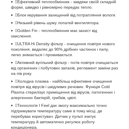
Ефективний теплообмінник - завдяки своїй складній
формі, швидко і рівномірно передає тепло.
Блок керування захищений від потрапляння вологи.
Низький рівень шуму лопатей вентилятора.
Golden Fin - теплообмінник має захист від
окислення.
ULTRA Hi Density фільтр - очищення повітря нового
покоління, видаляє до 90% дрібних частинок і пилу,
легко знімається і промивається.
Активний вугільний фільтр - потік повітря очищається
від органічних і побутових запахів, регламент заміни раз
на пів року.
Холодна плазма - найбільш ефективне очищення
повітря від вірусів і шкідливих речовин. Функція Cold
Plasma стерилізує приміщення від вірусів, патогенних і
алергенних бактерій, грибків, цвілі.
Технологія I Feel дає змогу максимально точно
підтримувати температуру саме в тому місці, де
перебуває користувач. Датчик у пульті зчитує
температуру й автоматично регулює роботу
кондиціонера.