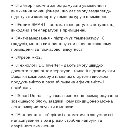
Таймер - можна запрограмувати увімкнення і
вимкнення кондиціонера, що дає змогу заздалегідь
підготувати комфортну температуру в приміщенні.
Режим SMART - автоматично регулює потужність,
виходячи з температури в приміщенні.
Антизамерзання - підтримує температуру +8
градусів, можна використовувати в неопалюваному
приміщенні за тимчасової відсутності.
Фреон R-32.
Технології DC Inverter - дають змогу швидко
досягати заданої температури і точно її підтримувати.
Завдяки компресору з плавним стартом і високою
продуктивністю в рази збільшена ефективність і
надійність.
Smart Defrost - сучасна технологія розморожування
зовнішнього блоку, завдяки чому кондиціонер можна
легко використовувати в морози.
Авторестарт - зберігає і автоматично запускає всі
налаштування в разі різких стрибків напруги та
аварійного вимкнення.