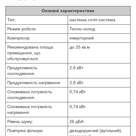
Основні характеристики
Тип:
настінна спліт-система
Режим роботи:
Тепло-холод
Компресор:
інверторний
Рекомендована площа
до 25 кв.м
приміщення, що
обслуговується:
Продуктивність
2,6 кВт
охолодження:
Продуктивність нагрівання:
2,8 кВт
Споживана потужність
0,74 кВт
охолодження:
Споживана потужність
0,74 кВт
нагрівання:
Рівень шуму:
26 дБА
Повітряні фільтри:
дезодоруючий (вугільний),