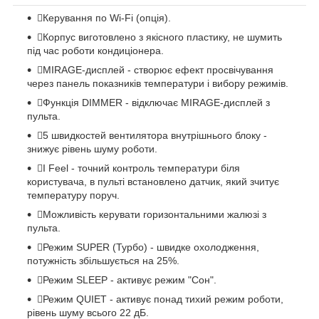
Керування по Wi-Fi (опція).
Корпус виготовлено з якісного пластику, не шумить
під час роботи кондиціонера.
MIRAGE-дисплей - створює ефект просвічування
через панель показників температури і вибору режимів.
Функція DIMMER - відключає MIRAGE-дисплей з
пульта.
5 швидкостей вентилятора внутрішнього блоку -
знижує рівень шуму роботи.
I Feel - точний контроль температури біля
користувача, в пульті встановлено датчик, який зчитує
температуру поруч.
Можливість керувати горизонтальними жалюзі з
пульта.
Режим SUPER (Турбо) - швидке охолодження,
потужність збільшується на 25%.
Режим SLEEP - активує режим "Сон".
Режим QUIET - активує понад тихий режим роботи,
рівень шуму всього 22 дБ.