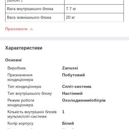
(ШxВxГ)
Вага внутрішнього блока
7.7 кг
Вага зовнішнього блока
20 кг
Приховати
Характеристики
Основні
Виробник
Zanussi
Призначення
Побутовий
кондиціонера
Тип кондиціонера
Спліт-система
Тип внутрішнього блоку
Настінний
Режим роботи
Охолодження/обігрів
кондиціонера
Кількість внутрішніх блоків
1
мультиспліт-системи
Колір корпусу
Білий