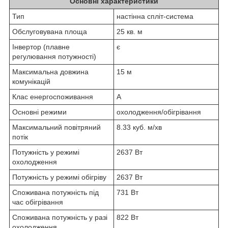
Основні характеристики
Тип
настінна спліт-система
Обслуговувана площа
25 кв. м
Інвертор (плавне
є
регулювання потужності)
Максимальна довжина
15 м
комунікацій
Клас енергоспоживання
A
Основні режими
охолодження/обігрівання
Максимальний повітряний
8.33 куб. м/хв
потік
Потужність у режимі
2637 Вт
охолодження
Потужність у режимі обігріву
2637 Вт
Споживана потужність під
731 Вт
час обігрівання
Споживана потужність у разі
822 Вт
охолодження