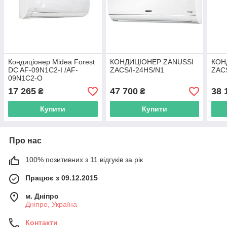
Кондиціонер Midea Forest
КОНДИЦІОНЕР ZANUSSI
КОН
DC AF-09N1C2-I /AF-
ZACS/I-24HS/N1
ZACS
09N1C2-O
17 265
47 700
38 
₴
₴
Купити
Купити
Про нас
100% позитивних з 11 відгуків за рік
Працює з 09.12.2015
м. Дніпро
Дніпро, Україна
Контакти