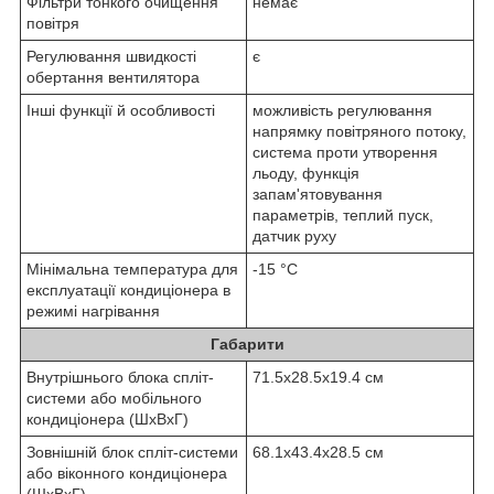
Фільтри тонкого очищення
немає
повітря
Регулювання швидкості
є
обертання вентилятора
Інші функції й особливості
можливість регулювання
напрямку повітряного потоку,
система проти утворення
льоду, функція
запам'ятовування
параметрів, теплий пуск,
датчик руху
Мінімальна температура для
-15 °С
експлуатації кондиціонера в
режимі нагрівання
Габарити
Внутрішнього блока спліт-
71.5x28.5x19.4 см
системи або мобільного
кондиціонера (ШxВxГ)
Зовнішній блок спліт-системи
68.1x43.4x28.5 см
або віконного кондиціонера