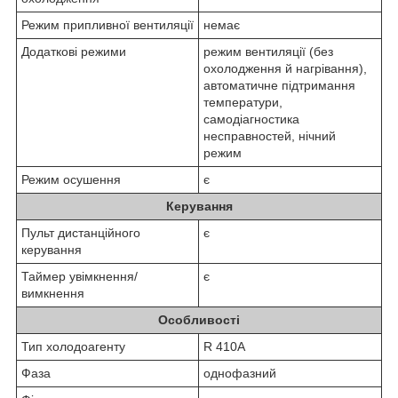
Режим припливної вентиляції
немає
Додаткові режими
режим вентиляції (без
охолодження й нагрівання),
автоматичне підтримання
температури,
самодіагностика
несправностей, нічний
режим
Режим осушення
є
Керування
Пульт дистанційного
є
керування
Таймер увімкнення/
є
вимкнення
Особливості
Тип холодоагенту
R 410A
Фаза
однофазний