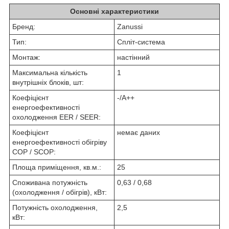
Основні характеристики
Бренд:
Zanussi
Тип:
Спліт-система
Монтаж:
настінний
Максимальна кількість
1
внутрішніх блоків, шт:
Коефіцієнт
-/A++
енергоефективності
охолодження EER / SEER:
Коефіцієнт
немає даних
енергоефективності обігріву
COP / SCOP:
Площа приміщення, кв.м.:
25
Споживана потужність
0,63 / 0,68
(охолодження / обігрів), кВт:
Потужність охолодження,
2,5
кВт: