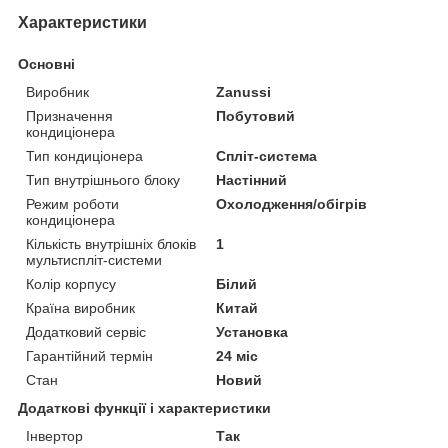
Характеристики
Основні
Виробник
Zanussi
Призначення
Побутовий
кондиціонера
Тип кондиціонера
Спліт-система
Тип внутрішнього блоку
Настінний
Режим роботи
Охолодження/обігрів
кондиціонера
Кількість внутрішніх блоків
1
мультиспліт-системи
Колір корпусу
Білий
Країна виробник
Китай
Додатковий сервіс
Установка
Гарантійний термін
24 міс
Стан
Новий
Додаткові функції і характеристики
Інвертор
Так