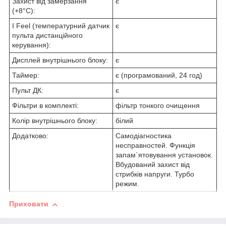
Захист від замерзання
є
(+8°C):
I Feel (температурний датчик
є
пульта дистанційного
керування):
Дисплей внутрішнього блоку:
є
Таймер:
є (програмований, 24 год)
Пульт ДК:
є
Фільтри в комплекті:
фільтр тонкого очищення
Колір внутрішнього блоку:
білий
Додатково:
Самодіагностика
несправностей. Функція
запам`ятовування установок.
Вбудований захист від
стрибків напруги. Турбо
режим.
Приховати