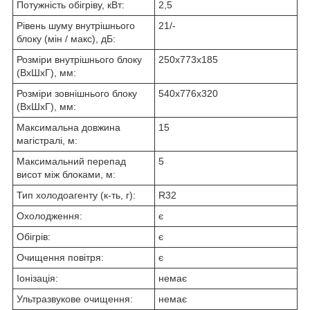
Потужність обігріву, кВт:
2,5
Рівень шуму внутрішнього
21/-
блоку (мін / макс), дБ:
Розміри внутрішнього блоку
250x773x185
(ВхШхГ), мм:
Розміри зовнішнього блоку
540x776x320
(ВхШхГ), мм:
Максимальна довжина
15
магістралі, м:
Максимальний перепад
5
висот між блоками, м:
Тип холодоагенту (к-ть, г):
R32
Охолодження:
є
Обігрів:
є
Очищення повітря:
є
Іонізація:
немає
Ультразвукове очищення:
немає