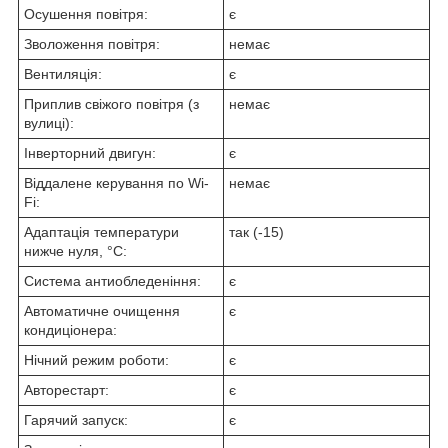
Осушення повітря:
є
Зволоження повітря:
немає
Вентиляція:
є
Приплив свіжого повітря (з
немає
вулиці):
Інверторний двигун:
є
Віддалене керування по Wi-
немає
Fi:
Адаптація температури
так (-15)
нижче нуля, °C:
Система антиобледеніння:
є
Автоматичне очищення
є
кондиціонера:
Нічний режим роботи:
є
Авторестарт:
є
Гарячий запуск:
є