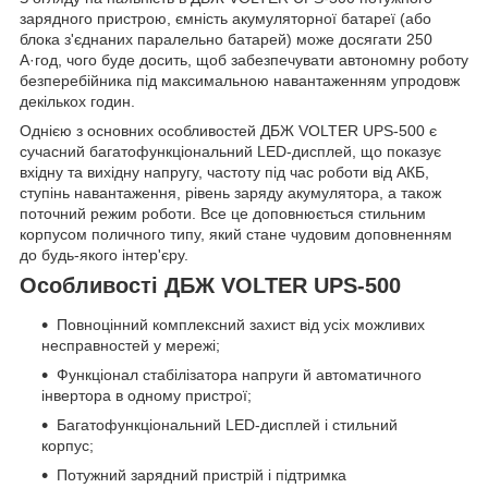
зарядного пристрою, ємність акумуляторної батареї (або
блока з'єднаних паралельно батарей) може досягати 250
А·год, чого буде досить, щоб забезпечувати автономну роботу
безперебійника під максимальною навантаженням упродовж
декількох годин.
Однією з основних особливостей ДБЖ VOLTER UPS-500 є
сучасний багатофункціональний LED-дисплей, що показує
вхідну та вихідну напругу, частоту під час роботи від АКБ,
ступінь навантаження, рівень заряду акумулятора, а також
поточний режим роботи. Все це доповнюється стильним
корпусом поличного типу, який стане чудовим доповненням
до будь-якого інтер'єру.
Особливості ДБЖ VOLTER UPS-500
Повноцінний комплексний захист від усіх можливих
несправностей у мережі;
Функціонал стабілізатора напруги й автоматичного
інвертора в одному пристрої;
Багатофункціональний LED-дисплей і стильний
корпус;
Потужний зарядний пристрій і підтримка