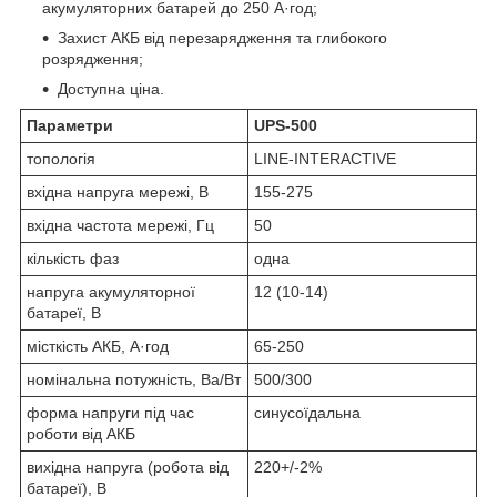
акумуляторних батарей до 250 А·год;
Захист АКБ від перезарядження та глибокого
розрядження;
Доступна ціна.
Параметри
UPS-500
топологія
LINE-INTERACTIVE
вхідна напруга мережі, В
155-275
вхідна частота мережі, Гц
50
кількість фаз
одна
напруга акумуляторної
12 (10-14)
батареї, В
місткість АКБ, А·год
65-250
номінальна потужність, Ва/Вт
500/300
форма напруги під час
синусоїдальна
роботи від АКБ
вихідна напруга (робота від
220+/-2%
батареї), В