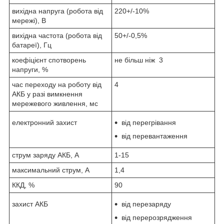
вихідна напруга (робота від
220+/-10%
мережі), В
вихідна частота (робота від
50+/-0,5%
батареї), Гц
коефіцієнт спотворень
не більш ніж 3
напруги, %
час переходу на роботу від
4
АКБ у разі вимкнення
мережевого живлення, мс
електронний захист
від перегрівання
від перевантаження
струм заряду АКБ, А
1-15
максимальний струм, А
1,4
ККД, %
90
захист АКБ
від перезаряду
від перерозрядження