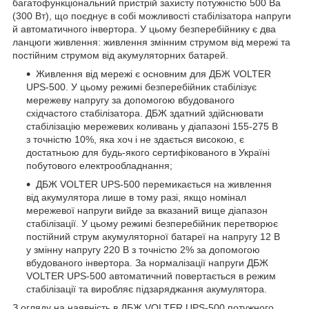
багатофункціональний пристрій захисту потужністю 500 Ва
(300 Вт), що поєднує в собі можливості стабілізатора напруги
й автоматичного інвертора. У цьому безперебійнику є два
ланцюги живлення: живлення змінним струмом від мережі та
постійним струмом від акумуляторних батарей.
Живлення від мережі є основним для ДБЖ VOLTER
UPS-500. У цьому режимі безперебійник стабілізує
мережеву напругу за допомогою вбудованого
східчастого стабілізатора. ДБЖ здатний здійснювати
стабілізацію мережевих коливань у діапазоні 155-275 В
з точністю 10%, яка хоч і не здається високою, є
достатньою для будь-якого сертифікованого в Україні
побутового електрообладнання;
ДБЖ VOLTER UPS-500 перемикається на живлення
від акумулятора лише в тому разі, якщо номінал
мережевої напруги вийде за вказаний вище діапазон
стабілізації. У цьому режимі безперебійник перетворює
постійний струм акумуляторної батареї на напругу 12 В
у змінну напругу 220 В з точністю 2% за допомогою
вбудованого інвертора. За нормалізації напруги ДБЖ
VOLTER UPS-500 автоматичний повертається в режим
стабілізації та виробляє підзаряджання акумулятора.
З огляду на наявність в ДБЖ VOLTER UPS-500 потужного