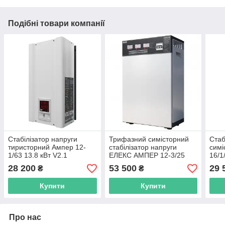
Подібні товари компанії
Стабілізатор напруги
Трифазний симісторний
Стаб
тиристорний Ампер 12-
стабілізатор напруги
симі
1/63 13.8 кВт V2.1
ЕЛЕКС АМПЕР 12-3/25
16/1
Уто
28 200
53 500
29 
₴
₴
Купити
Купити
Про нас