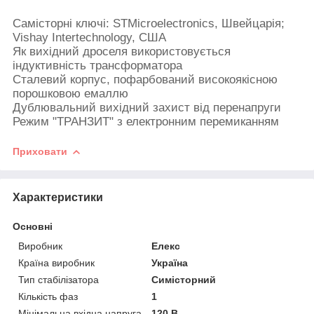
Самісторні ключі: STMicroelectronics, Швейцарія;
Vishay Intertechnology, США
Як вихідний дроселя використовується
індуктивність трансформатора
Сталевий корпус, пофарбований високоякісною
порошковою емаллю
Дублювальний вихідний захист від перенапруги
Режим "ТРАНЗИТ" з електронним перемиканням
Приховати
Характеристики
Основні
Виробник
Елекс
Країна виробник
Україна
Тип стабілізатора
Симісторний
Кількість фаз
1
Мінімальна вхідна напруга
120 В