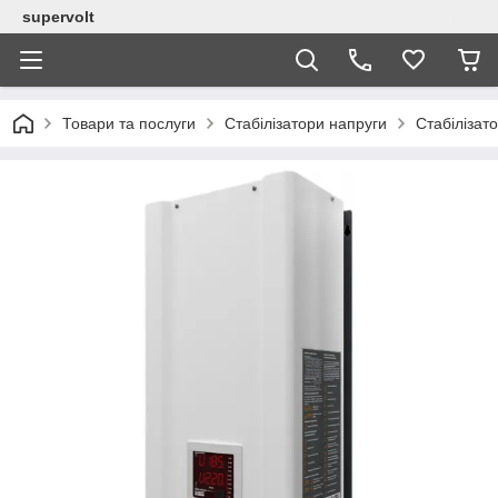
supervolt
Товари та послуги
Стабілізатори напруги
Стабілізат