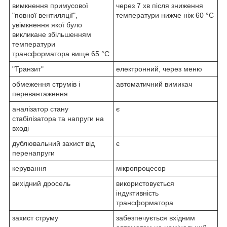
вимкнення примусової
через 7 хв після зниження
"повної вентиляції",
температури нижче ніж 60 °C
увімкнення якої було
викликане збільшенням
температури
трансформатора вище 65 °C
"Транзит"
електронний, через меню
обмеження струмів і
автоматичний вимикач
перевантаження
аналізатор стану
є
стабілізатора та напруги на
вході
дублювальний захист від
є
перенапруги
керування
мікропроцесор
вихідний дросель
використовується
індуктивність
трансформатора
захист струму
забезпечується вхідним