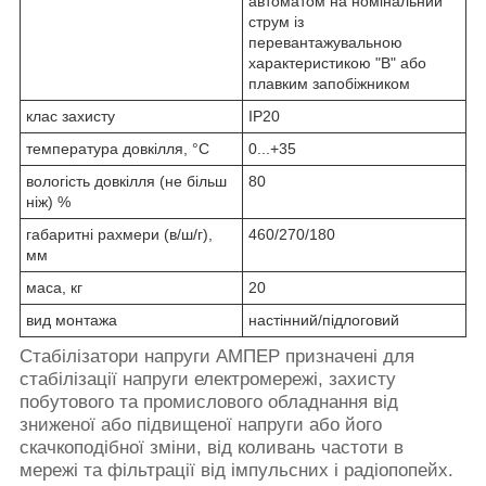
автоматом на номінальний
струм із
перевантажувальною
характеристикою "В" або
плавким запобіжником
клас захисту
IP20
температура довкілля, °С
0...+35
вологість довкілля (не більш
80
ніж) %
габаритні рахмери (в/ш/г),
460/270/180
мм
маса, кг
20
вид монтажа
настінний/підлоговий
Стабілізатори напруги АМПЕР призначені для
стабілізації напруги електромережі, захисту
побутового та промислового обладнання від
зниженої або підвищеної напруги або його
скачкоподібної зміни, від коливань частоти в
мережі та фільтрації від імпульсних і радіопопейх.