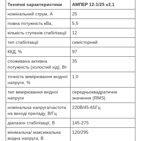
Технічні характеристики
АМПЕР 12-1/25 v2.1
номінальний струм, А
25
повна потужність кВа,
5,5
кількість ступенів стабілізації
12
тип стабілізації
симісторний
ККД, %
97
споживана активна
35
потужність (холостий хід), Вт
точність вимірювання вхідної
1,0
напруги, %
тип вимірювання вхідної
середньоквадратичне
напруги
значення (RMS)
номінальна напруга/частота
220В/45-65Гц
на виході приладу, В/Гц
діапазон стабілізації, В
145-275
мінімальна/ максимальна
120/295
вхідна напруга, В