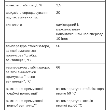
точність стабілізації, %
3,5
швидкість спрацьовування
20
під час змінення, мс
тип ключа
симісторний із
максимальним
навантаженням напівперіода
10 Iном
температура стабілізатора,
56
за якої вмикається
примусова "слабка
вентиляція", °C
температура стабілізатора,
66
за якої вмикається
примусова "повна
вентиляція", °C
вимкнення примусової
за температури стабілізатора
"слабкої вентиляції"
нижче 50 °C
вимкнення примусової
за температури ключів
"повної вентиляції"
нижчої від 60 °C