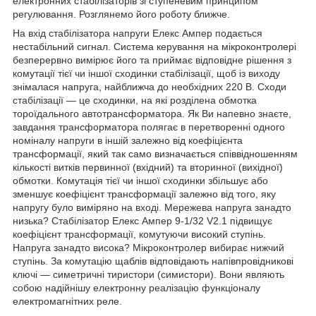
електронних стабілізаторів зі ступеневим принципом
регулювання. Розглянемо його роботу ближче.
На вхід стабілізатора напруги Елекс Ампер подається
нестабільний сигнал. Система керування на мікроконтролері
безперервно вимірює його та приймає відповідне рішення з
комутації тієї чи іншої сходинки стабілізації, щоб із виходу
знімалася напруга, найближча до необхідних 220 В. Сходи
стабілізації — це сходинки, на які розділена обмотка
тороїдального автотрансформатора. Як Ви напевно знаєте,
завдання трансформатора полягає в перетворенні одного
номіналу напруги в іншій залежно від коефіцієнта
трансформації, який так само визначається співвідношенням
кількості витків первинної (вхідний) та вторинної (вихідної)
обмотки. Комутація тієї чи іншої сходинки збільшує або
зменшує коефіцієнт трансформації залежно від того, яку
напругу було виміряно на вході. Мережева напруга занадто
низька? Стабілізатор Елекс Ампер 9-1/32 V2.1 підвищує
коефіцієнт трансформації, комутуючи високий ступінь.
Напруга занадто висока? Мікроконтролер вибирає нижчий
ступінь. За комутацію щаблів відповідають напівпровідникові
ключі — симетричні тиристори (симистори). Вони являють
собою надійнішу електронну реалізацію функціоналу
електромагнітних реле.