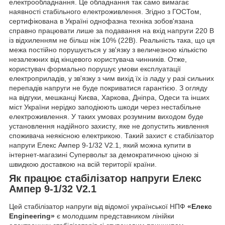
електрообладнання. Це обладнання так само вимагає
наявності стабільного електроживлення. Згідно з ГОСТом,
сертифікована в Україні однофазна техніка зобов'язана
справно працювати лише за подавання на вхід напруги 220 В
із відхиленням не більш ніж 10% (22В). Реальність така, що ця
межа постійно порушується у зв'язку з величезною кількістю
незалежних від кінцевого користувача чинників. Отже,
користувач формально порушує умови експлуатації
електроприладів, у зв'язку з чим вихід їх із ладу у разі сильних
перепадів напруги не буде покриватися гарантією. З огляду
на відгуки, мешканці Києва, Харкова, Дніпра, Одеси та інших
міст України нерідко заподіюють шкоди через нестабільне
електроживлення. У таких умовах розумним виходом буде
установлення надійного захисту, яке не допустить живлення
споживача неякісною електрикою. Такий захист є стабілізатор
напруги Елекс Ампер 9-1/32 V2.1, який можна купити в
інтернет-магазині Супервольт за демократичною ціною зі
швидкою доставкою на всій території країни.
Як працює стабілізатор напруги Елекс
Ампер 9-1/32 V2.1
Цей стабілізатор напруги від відомої української НПФ
«Елекс
Engineering»
є молодшим представником лінійки