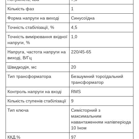
Кількість фаз
1
Форма напруги на виході
Синусоїдна
Точність стабілізації, %
4,5
Точність вимірювання вхідної
1,0
напруги, %
Напруга, частота напруги на
220/45-65
виході, В/Гц
Швидкодія, мс
20
Тип трансформатора
Безшумний тороїдальний
трансформатор
Контроль напруги на вході
RMS
Кількість ступенів стабілізації
9
Тип ключа
Симісторний з
максимальним
навантаженням напівперіода
10 Iном
ККД,%
97