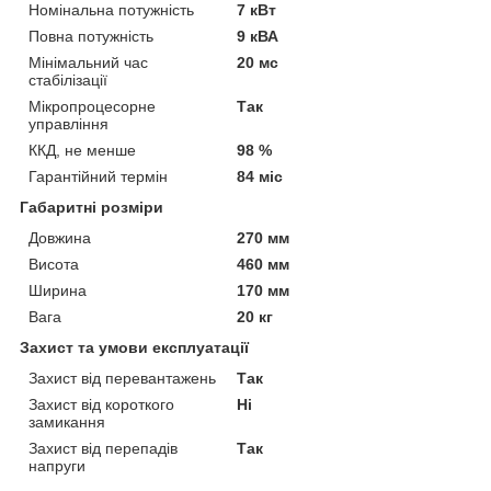
Номінальна потужність
7 кВт
Повна потужність
9 кВА
Мінімальний час
20 мс
стабілізації
Мікропроцесорне
Так
управління
ККД, не менше
98 %
Гарантійний термін
84 міс
Габаритні розміри
Довжина
270 мм
Висота
460 мм
Ширина
170 мм
Вага
20 кг
Захист та умови експлуатації
Захист від перевантажень
Так
Захист від короткого
Ні
замикання
Захист від перепадів
Так
напруги