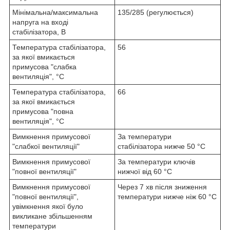
Мінімальна/максимальна
135/285 (регулюється)
напруга на вході
стабілізатора, В
Температура стабілізатора,
56
за якої вмикається
примусова "слабка
вентиляція", °C
Температура стабілізатора,
66
за якої вмикається
примусова "повна
вентиляція", °C
Вимкнення примусової
За температури
"слабкої вентиляції"
стабілізатора нижче 50 °C
Вимкнення примусової
За температури ключів
"повної вентиляції"
нижчої від 60 °C
Вимкнення примусової
Через 7 хв після зниження
"повної вентиляції",
температури нижче ніж 60 °C
увімкнення якої було
викликане збільшенням
температури