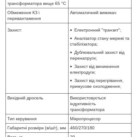
трансформатора вище 65 °C
Обмеження КЗ і
Автоматичний вимикач
перевантаження
Захист:
Електронний "транзит";
Аналізатор стану мережі та
стабілізатора;
Дублювальний захист від
перенапруги;
Захист від виникнення
електродуги;
Захист від перегрівання,
примусове охолодження;
Вихідний дросель
Використовується
індуктивність
трансформатора
Тип керування
Мікропроцесор
Габаритні розміри (в/ш/г), мм
460/270/180