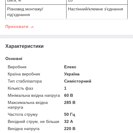
Вага, кг
20
Різновид монтажу/
Настінний/клемне з'єднання
під'єднання
Приховати
Характеристики
Основні
Виробник
Елекс
Країна виробник
Україна
Тип стабілізатора
Симісторний
Кількість фаз
1
Мінімальна вхідна напруга
60 В
Максимальна вхідна
285 В
напруга
Частота струму
50 Гц
Вихідний струм, не більше
32 А
Вихідна напруга
220 В