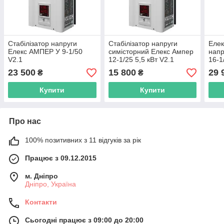
Стабілізатор напруги
Стабілізатор напруги
Елек
Елекс АМПЕР У 9-1/50
симісторний Елекс Ампер
нап
V2.1
12-1/25 5,5 кВт V2.1
16-1
23 500
15 800
29 
₴
₴
Купити
Купити
Про нас
100% позитивних з 11 відгуків за рік
Працює з 09.12.2015
м. Дніпро
Дніпро, Україна
Контакти
Сьогодні працює з 09:00 до 20:00