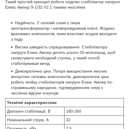
Такий простий принцип роботи наділяє стабілізатор напруги
Елекс Ампер 9-1/32 V2.1 такими якостями:
Надійність. У силовій схемі є лише
автотрансформатор і напівпровідникові ключі. Жодних
вразливих компонентів, яким властиво згодом виходити
з ладу.
Висока швидкість спрацьовування. Стабілізатору
напруги Елекс Ампер досить усього 20 мілісекунд, щоб
скомутувати необхідний ступінь, у такий спосіб
стабілізувавши вихід.
Демократична ціна. Попри використання якісних
імпортних силових компонентів, демократична ціна
робить лінійку стабілізаторів напруги Елекс Ампер по-
справжньому народною, підтвердженням чому є
численні відгуки покупців.
Технічні характеристики
Діапазон стабілізації, В
160-260
Номінальний струм, А
32
Потужність, кВа
7,5