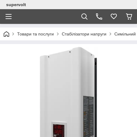
supervolt
Товари та послуги
Стабілізатори напруги
Симільний 