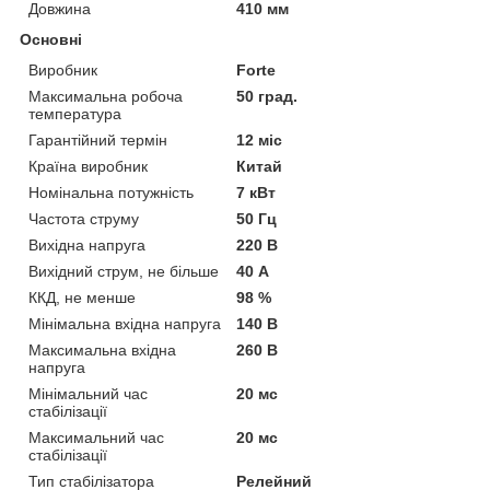
Довжина
410 мм
Основні
Виробник
Forte
Максимальна робоча
50 град.
температура
Гарантійний термін
12 міс
Країна виробник
Китай
Номінальна потужність
7 кВт
Частота струму
50 Гц
Вихідна напруга
220 В
Вихідний струм, не більше
40 А
ККД, не менше
98 %
Мінімальна вхідна напруга
140 В
Максимальна вхідна
260 В
напруга
Мінімальний час
20 мс
стабілізації
Максимальний час
20 мс
стабілізації
Тип стабілізатора
Релейний