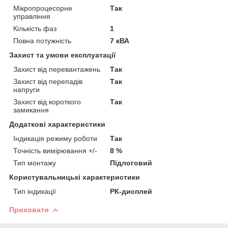
Мікропроцесорне
Так
управління
Кількість фаз
1
Повна потужність
7 кВА
Захист та умови експлуатації
Захист від перевантажень
Так
Захист від перепадів
Так
напруги
Захист від короткого
Так
замикання
Додаткові характеристики
Індикація режиму роботи
Так
Точність вимірювання +/-
8 %
Тип монтажу
Підлоговий
Користувальницькі характеристики
Тип індикації
РК-дисплей
Приховати