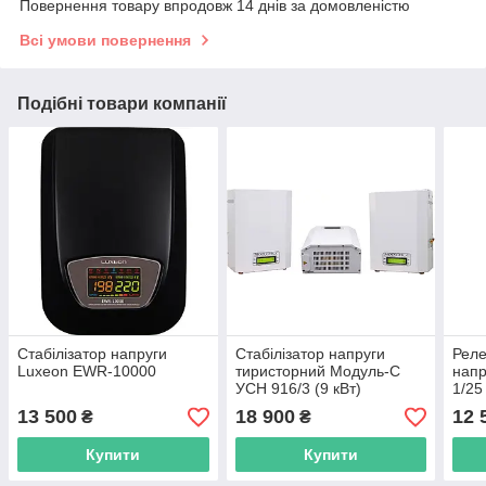
Повернення товару впродовж 14 днів за домовленістю
Всі умови повернення
Подібні товари компанії
Стабілізатор напруги
Стабілізатор напруги
Реле
Luxeon EWR-10000
тиристорний Модуль-С
напр
УСН 916/3 (9 кВт)
1/25
13 500
18 900
12 
₴
₴
Купити
Купити