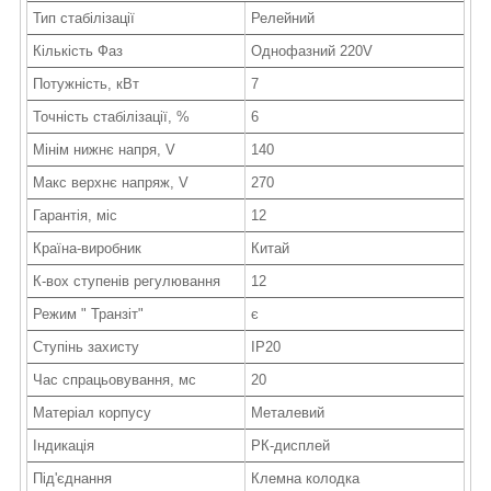
Тип стабілізації
Релейний
Кількість Фаз
Однофазний 220V
Потужність, кВт
7
Точність стабілізації, %
6
Мінім нижнє напря, V
140
Макс верхнє напряж, V
270
Гарантія, міс
12
Країна-виробник
Китай
К-вох ступенів регулювання
12
Режим " Транзіт"
є
Ступінь захисту
IP20
Час спрацьовування, мс
20
Матеріал корпусу
Металевий
Індикація
РК-дисплей
Під'єднання
Клемна колодка