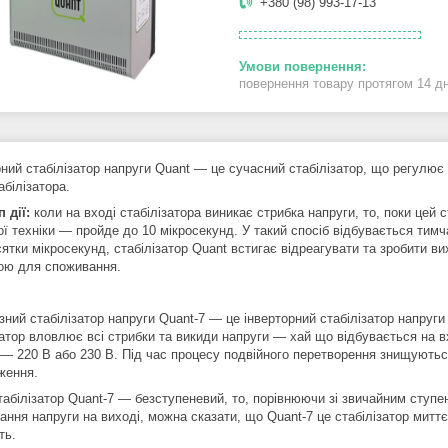
+380 (98) 993-17-13
повернення товару протягом 14 д
ний стабілізатор напруги Quant — це сучасний стабілізатор, що регулює 
абілізатора.
 дії:
коли на вході стабілізатора виникає стрибка напруги, то, поки цей 
ої техніки — пройде до 10 мікросекунд. У такий спосіб відбувається тим
сятки мікросекунд, стабілізатор Quant встигає відреагувати та зробити в
ою для споживання.
ий стабілізатор напруги Quant-7 — це інверторний стабілізатор напруги 
затор вловлює всі стрибки та викиди напруги — хай що відбувається на в
 — 220 В або 230 В. Під час процесу подвійного перетворення знищуються 
ження.
стабілізатор Quant-7 — безступеневий, то, порівнюючи зі звичайним ступ
ання напруги на виході, можна сказати, що Quant-7 це стабілізатор миттє
ть.