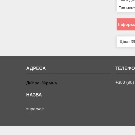
Тип мон
Інформа
Ціна:
39
+380 (98)
Дніпро, Україна
supervolt