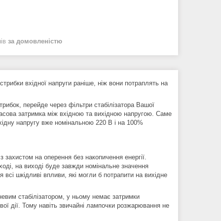
нів
за домовленістю
стрибки вхідної напруги раніше, ніж вони потраплять на
стрибок, перейде через фільтри стабілізатора Вашої
часова затримка між вхідною та вихідною напругою. Саме
ихідну напругу вже номінальною 220 В і на 100%
з захистом на оперення без накопичення енергії.
ході, на виході буде завжди номінальне значення
всі шкідливі впливи, які могли б потрапити на вихідне
еневим стабілізатором, у ньому немає затримки
вої дії. Тому навіть звичайні лампочки розжарювання не