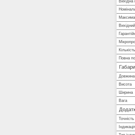
Вихідна 
Номіналь
Максима
Вихідний
Гарантій
Мікропро
Кількіст
Повна по
Габари
Довжина
Висота
Ширина
Вага
Додатк
Точність
Індикаці
Тип індик