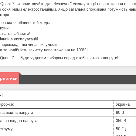
uant-7 використовуйте для безпечної експлуатації навантаження в: кварт
із сонячними електростанціями, якщо загальна споживана потужність на
атора.
сновних особливостей моделі:
тихий!
ага та габарити!
ічний в експлуатації!
 перешкод і поглинач імпульсів!
ка та надійність захисту навантаження на 100%!
 Quant-7 — буде чудовим вибором серед стабілізаторів напруги!
еристики
ні
иробник
Україна
на вхідна напруга
90 В
льна вхідна напруга
350 В
 струму
50 Гц