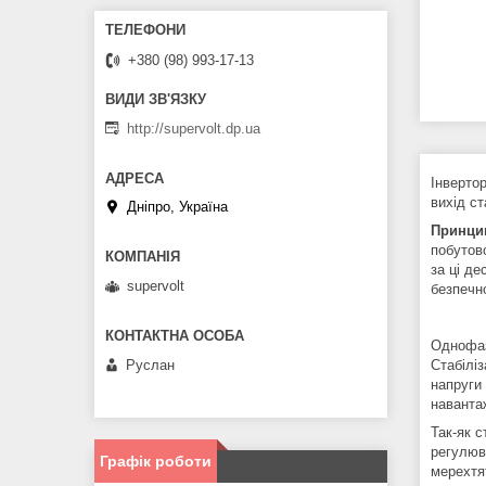
+380 (98) 993-17-13
http://supervolt.dp.ua
Інвертор
вихід ст
Дніпро, Україна
Принцип
побутов
за ці де
supervolt
безпечн
Однофазн
Руслан
Стабілі
напруги
наванта
Так-як 
регулюв
Графік роботи
мерехтя