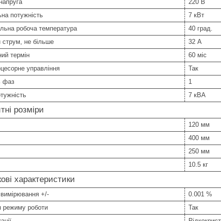
напруга
220 В
на потужність
7 кВт
льна робоча температура
40 град.
 струм, не більше
32 А
ний термін
60 міс
цесорне управління
Так
ь фаз
1
тужність
7 кВА
тні розміри
120 мм
400 мм
250 мм
10.5 кг
ові характеристики
 вимірювання +/-
0.001 %
я режиму роботи
Так
ації
Рідкокрист