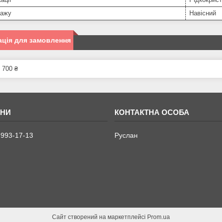
тажу
Навісний
ція для замовлення
 700 ₴
 993-17-13
Руслан
Сайт створений на маркетплейсі
Prom.ua